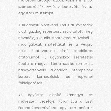
mű ősbemutatója fűződik, valamint 12 CD,
számos rádió-, tv- és videofelvétel őrzi az
együttes muzsikáját.
A Budapesti Montverdi Kórus az évtizedek
alatt gazdag repertoárt szólaltatott meg
névadója, Claudio Monteverdi műveiből –
madrigálokat, motettákat és a Vespro
della BeataVergine című csodálatos
oratóriumot –, ugyanakkor szeretettel
ápolja a magyar kórusmuzsika remekeit,
hangversenyein állandóan szerepelnek
kortárs kompozíciók és népzenei
földolgozások.
Az együttes alapító karnagya és
művészeti vezetője, Kollár Éva a Liszt
Ferenc Zeneművészeti egyetem tanára –