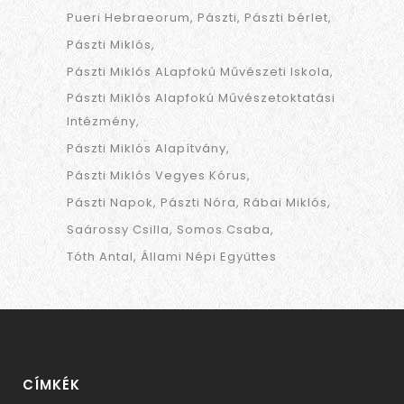
Pueri Hebraeorum
Pászti
Pászti bérlet
Pászti Miklós
Pászti Miklós ALapfokú Művészeti Iskola
Pászti Miklós Alapfokú Művészetoktatási
Intézmény
Pászti Miklós Alapítvány
Pászti Miklós Vegyes Kórus
Pászti Napok
Pászti Nóra
Rábai Miklós
Saárossy Csilla
Somos Csaba
Tóth Antal
Állami Népi Együttes
CÍMKÉK