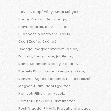
advent
alapítvány
Antal Mátyás
Barlay Zsuzsa
Biatorbágy
Bolyki András
Bolyki Eszter
Budapesti Monteverdi Kórus
Cseri Zsófia
Csángó
Csángó-magyar szerelmi dalok
Faluház
Hegyi Imre
jubíleum
Kamp Salamon
Kodály
Kollár Éva
Korbuly Klára
Kurucz Gergely
KÓTA
Könyves Ágnes
Lamento
Lisztes László
Magyar Állami Népi Együttes
Nemzeti Filharmonikusok
Nemzeti Énekkar
Olasz Intézet
Pesti Vigadó
PMAMI
Precatio pro pace