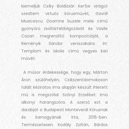
kiemeljük Csíky Boldizsár: Ker’be virágot
szedtem virtuóz kórusművét, Gavriil
Musicescu: Doamne buzele mele című
gyönyörű zsoltárfeldolgozását és Vasile
Cazan megrendítő kompozícióját, a
Reményik Sándor versszakaira írt:
Templom és iskola című vegyes kari
művét.
A műsor érdekessége, hogy egy, Márton
Áron szülőhelyén, Csíkszentdomokoson
talált kéziratos ima alapján készült ihletett
mű is megszólal: Szőnyi Erzsébet: Ima
alkonyi harangszóra. A szerző ezt a
darabját a Budapesti Monteverdi Kórusnak
és karnagyának írta, 2015-ben.
Természetesen Kodály Zoltán, Bárdos