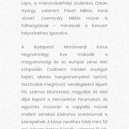
Lajos, a marosvásárhelyi születésű Orbán
György, valamint Pászti Miklós, Karai
József, Csemiczky Miklós művei is
fölhangzanak – mindezek a koncert
helyszíneihez igazodva.
A Budapesti Monteverdi Kórus
negyvennégy éve működik a
magyarországi és az európai zenei élet
színpadán. Csaknem minden országot
bejárt, sikeres hangversenyeket tartott,
fesztiválok meghívott vendégeként lépett
föl, számos kitüntetést, nagydíjat és első
díjat kapott a nemzetközi fórumokon. Az
együttes műsorán a cappella művek
mellett zenekari kíséretes oratóriumok is
szerepelnek. A kórus nevéhez több mint 50