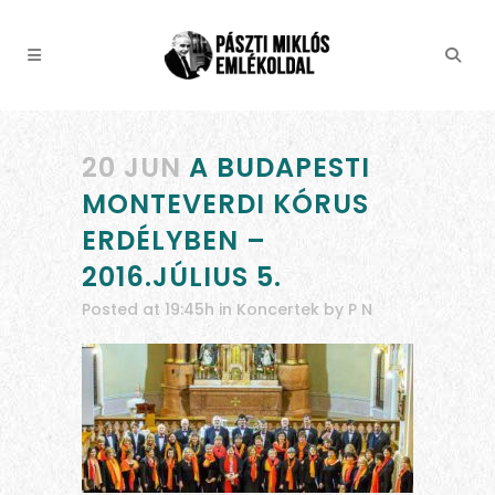
20 JUN
A BUDAPESTI
MONTEVERDI KÓRUS
ERDÉLYBEN –
2016.JÚLIUS 5.
Posted at 19:45h
in
Koncertek
by
P N