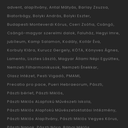
advent
alapítvány
Antal Mátyás
Barlay Zsuzsa
Biatorbágy
Bolyki András
Bolyki Eszter
Budapesti Monteverdi Kórus
Cseri Zsófia
Csángó
Csángó-magyar szerelmi dalok
Faluház
Hegyi Imre
jubíleum
Kamp Salamon
Kodály
Kollár Éva
Korbuly Klára
Kurucz Gergely
KÓTA
Könyves Ágnes
Lamento
Lisztes László
Magyar Állami Népi Együttes
Nemzeti Filharmonikusok
Nemzeti Énekkar
Olasz Intézet
Pesti Vigadó
PMAMI
Precatio pro pace
Pueri Hebraeorum
Pászti
Pászti bérlet
Pászti Miklós
Pászti Miklós ALapfokú Művészeti Iskola
Pászti Miklós Alapfokú Művészetoktatási Intézmény
Pászti Miklós Alapítvány
Pászti Miklós Vegyes Kórus
Pászti Napok
Pászti Nóra
Rábai Miklós