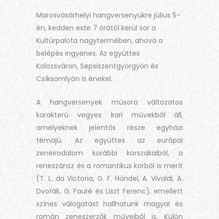
Marosvásárhelyi hangversenyükre július 5-
én, kedden este 7 órától kerül sor a
Kultúrpalota nagytermében, ahová a
belépés ingyenes. Az együttes
Kolozsváron, Sepsiszentgyörgyön és
Csíksomlyón is énekel.
A hangversenyek műsora változatos
karakterű vegyes kari művekből áll,
amelyeknek jelentős része egyházi
témájú. Az együttes az európai
zeneirodalom korábbi korszakaiból, a
reneszánsz és a romantikus korból is merít
(T. L. da Victoria, G. F. Händel, A. Vivaldi, A.
Dvořák, G. Fauré és Liszt Ferenc), emellett
színes válogatást hallhatunk magyar és
román zeneszerzők műveiből is. Külön