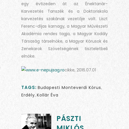
egy évtizeden át az Énektanár-
Karvezetés Tanszék és a Doktoriskola
karvezetés szakának vezetője volt. Liszt
Ferenc-díjas karnagy, a Magyar Művészeti
Akadémia rendes tagja, a Magyar Kodály
Társaság társelnöke, a Magyar Kórusok és
Zenekarok Szövetségének tiszteletbeli
elnöke.
cikke, 2016.07.01
TAGS:
Budapesti Monteverdi Kórus
,
Erdély
,
Kollár Éva
PÁSZTI
MIKLÓS