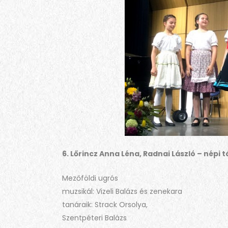
6. Lőrincz Anna Léna, Radnai László – népi 
Mezőföldi ugrós
muzsikál: Vizeli Balázs és zenekara
tanáraik: Strack Orsolya,
Szentpéteri Balázs