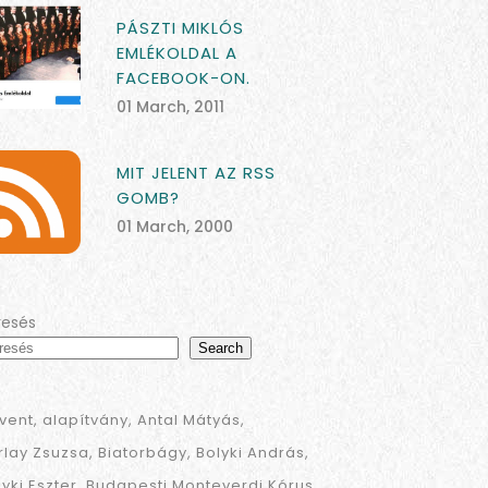
PÁSZTI MIKLÓS
EMLÉKOLDAL A
FACEBOOK-ON.
01 March, 2011
MIT JELENT AZ RSS
GOMB?
01 March, 2000
resés
Search
vent
alapítvány
Antal Mátyás
rlay Zsuzsa
Biatorbágy
Bolyki András
lyki Eszter
Budapesti Monteverdi Kórus