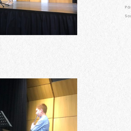
Pá
So