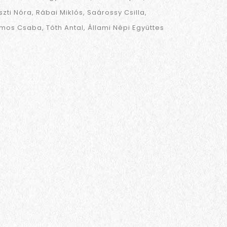
szti Nóra
Rábai Miklós
Saárossy Csilla
mos Csaba
Tóth Antal
Állami Népi Együttes