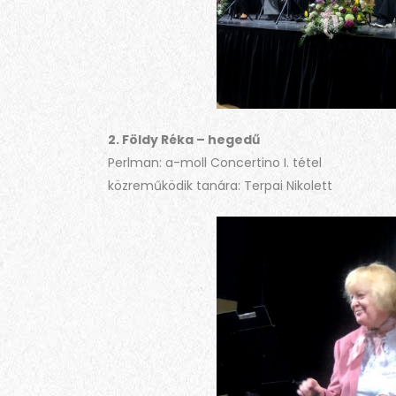
2. Földy Réka – hegedű
Perlman: a-moll Concertino I. tétel
közreműködik tanára: Terpai Nikolett