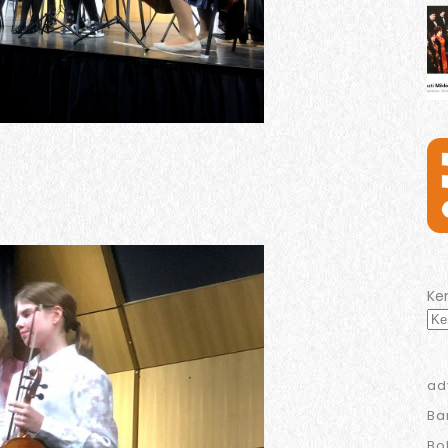
Ke
ad
Ba
Bo