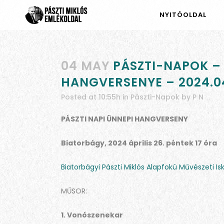
NYITÓOLDAL
04 MAY
PÁSZTI-NAPOK –
HANGVERSENYE – 2024.0
Posted at 10:55h
in
Pászti-Napok
by
P N
PÁSZTI NAPI ÜNNEPI HANGVERSENY
Biatorbágy, 2024 április 26. péntek 17 óra
Biatorbágyi Pászti Miklós Alapfokú Művészeti Is
MŰSOR:
1. Vonószenekar