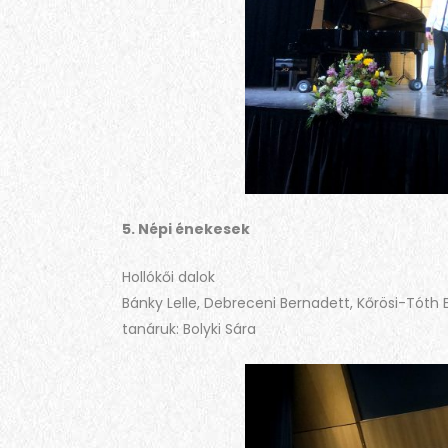
5. Népi énekesek
Hollókői dalok
Bánky Lelle, Debreceni Bernadett, Kőrösi-Tóth 
tanáruk: Bolyki Sára