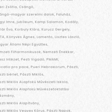
eri Zsófia
Csángó
ángó-magyar szerelmi dalok
Faluház
gyi Imre
jubíleum
Kamp Salamon
Kodály
llár Éva
Korbuly Klára
Kurucz Gergely
TA
Könyves Ágnes
Lamento
Lisztes László
gyar Állami Népi Együttes
mzeti Filharmonikusok
Nemzeti Énekkar
asz Intézet
Pesti Vigadó
PMAMI
ecatio pro pace
Pueri Hebraeorum
Pászti
szti bérlet
Pászti Miklós
szti Miklós ALapfokú Művészeti Iskola
szti Miklós Alapfokú Művészetoktatási
tézmény
szti Miklós Alapítvány
szti Miklós Vegyes Kórus
Pászti Napok