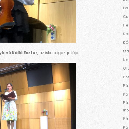
Cs
Cs
He
Ko
KÓ
Ma
ykiné Kálló Eszter
, az iskola igazgatója.
Ne
Ol
Pr
Pá
Pá
Pá
In
Pá
Pá