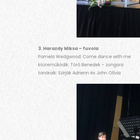
3. Harazdy Miksa – fuvola
Pamela Wedgwood: Come dance with me
közreműködik: Törő Benedek – zongora
tanáraik: Szirják Adrienn és John Olívia