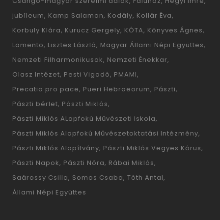
Csángó-magyar szerelmi dalok
Faluház
Hegyi Imre
jubíleum
Kamp Salamon
Kodály
Kollár Éva
Korbuly Klára
Kurucz Gergely
KÓTA
Könyves Ágnes
Lamento
Lisztes László
Magyar Állami Népi Együttes
Nemzeti Filharmonikusok
Nemzeti Énekkar
Olasz Intézet
Pesti Vigadó
PMAMI
Precatio pro pace
Pueri Hebraeorum
Pászti
Pászti bérlet
Pászti Miklós
Pászti Miklós ALapfokú Művészeti Iskola
Pászti Miklós Alapfokú Művészetoktatási Intézmény
Pászti Miklós Alapítvány
Pászti Miklós Vegyes Kórus
Pászti Napok
Pászti Nóra
Rábai Miklós
Saárossy Csilla
Somos Csaba
Tóth Antal
Állami Népi Együttes