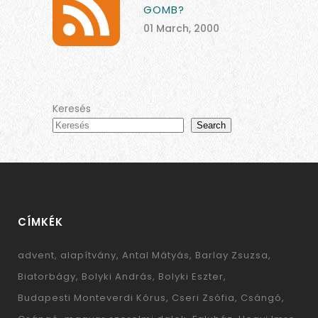
GOMB?
01 March, 2000
Keresés
Search
CÍMKÉK
advent
alapítvány
Antal Mátyás
Barlay Zsuzsa
Biatorbágy
Bolyki András
Bolyki Eszter
Budapesti Monteverdi Kórus
Cseri Zsófia
Csángó