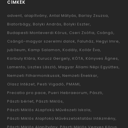
CÍMKÉK
advent
alapítvány
Antal Mátyás
Barlay Zsuzsa
Biatorbágy
Bolyki András
Bolyki Eszter
Budapesti Monteverdi Kórus
Cseri Zsófia
Csángó
Csángó-magyar szerelmi dalok
Faluház
Hegyi Imre
jubíleum
Kamp Salamon
Kodály
Kollár Éva
Korbuly Klára
Kurucz Gergely
KÓTA
Könyves Ágnes
Lamento
Lisztes László
Magyar Állami Népi Együttes
Nemzeti Filharmonikusok
Nemzeti Énekkar
Olasz Intézet
Pesti Vigadó
PMAMI
Precatio pro pace
Pueri Hebraeorum
Pászti
Pászti bérlet
Pászti Miklós
Pászti Miklós ALapfokú Művészeti Iskola
Pászti Miklós Alapfokú Művészetoktatási Intézmény
Pászti Miklós Alapítvány
Pászti Miklós Vegyes Kórus