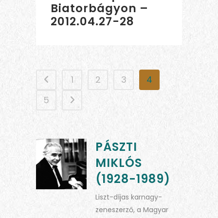
Biatorbágyon –
2012.04.27-28
1
2
3
4
5
PÁSZTI
MIKLÓS
(1928-1989)
Liszt-díjas karnagy-
zeneszerző, a Magyar