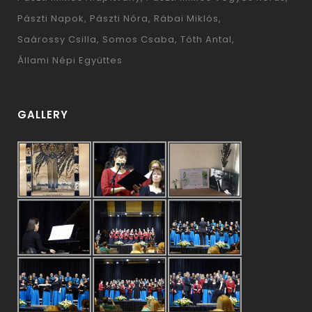
Pászti Napok
Pászti Nóra
Rábai Miklós
Saárossy Csilla
Somos Csaba
Tóth Antal
Állami Népi Együttes
GALLERY