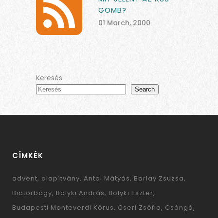
GOMB?
01 March, 2000
Keresés
Search
CÍMKÉK
advent
alapítvány
Antal Mátyás
Barlay Zsuzsa
Biatorbágy
Bolyki András
Bolyki Eszter
Budapesti Monteverdi Kórus
Cseri Zsófia
Csángó