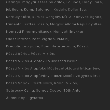
Csángó-magyar szerelmi dalok
Faluház
Hegyi Imre
jubíleum
Kamp Salamon
Kodály
Kollár Éva
Korbuly Klára
Kurucz Gergely
KÓTA
Könyves Ágnes
Lamento
Lisztes László
Magyar Állami Népi Együttes
Nemzeti Filharmonikusok
Nemzeti Énekkar
Olasz Intézet
Pesti Vigadó
PMAMI
Precatio pro pace
Pueri Hebraeorum
Pászti
Pászti bérlet
Pászti Miklós
Pászti Miklós ALapfokú Művészeti Iskola
Pászti Miklós Alapfokú Művészetoktatási Intézmény
Pászti Miklós Alapítvány
Pászti Miklós Vegyes Kórus
Pászti Napok
Pászti Nóra
Rábai Miklós
Saárossy Csilla
Somos Csaba
Tóth Antal
Állami Népi Együttes