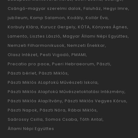
Csángó-magyar szerelmi dalok
Faluház
Hegyi Imre
jubíleum
Kamp Salamon
Kodály
Kollár Éva
Korbuly Klára
Kurucz Gergely
KÓTA
Könyves Ágnes
Lamento
Lisztes László
Magyar Állami Népi Együttes
Nemzeti Filharmonikusok
Nemzeti Énekkar
Olasz Intézet
Pesti Vigadó
PMAMI
Precatio pro pace
Pueri Hebraeorum
Pászti
Pászti bérlet
Pászti Miklós
Pászti Miklós ALapfokú Művészeti Iskola
Pászti Miklós Alapfokú Művészetoktatási Intézmény
Pászti Miklós Alapítvány
Pászti Miklós Vegyes Kórus
Pászti Napok
Pászti Nóra
Rábai Miklós
Saárossy Csilla
Somos Csaba
Tóth Antal
Állami Népi Együttes