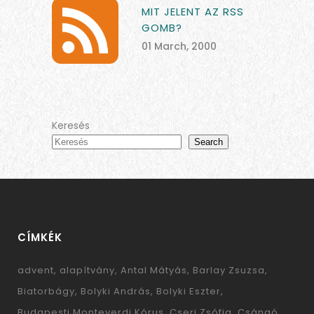
MIT JELENT AZ RSS
GOMB?
01 March, 2000
Keresés
Search
CÍMKÉK
advent
alapítvány
Antal Mátyás
Barlay Zsuzsa
Biatorbágy
Bolyki András
Bolyki Eszter
Budapesti Monteverdi Kórus
Cseri Zsófia
Csángó