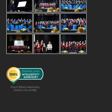
Pászti Miklós Alapítvány
Doklist.com profilja