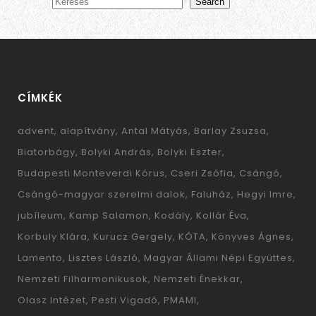
Search
CÍMKÉK
advent
alapítvány
Antal Mátyás
Barlay Zsuzsa
Biatorbágy
Bolyki András
Bolyki Eszter
Budapesti Monteverdi Kórus
Cseri Zsófia
Csángó
Csángó-magyar szerelmi dalok
Faluház
Hegyi Imre
jubíleum
Kamp Salamon
Kodály
Kollár Éva
Korbuly Klára
Kurucz Gergely
KÓTA
Könyves Ágnes
Lamento
Lisztes László
Magyar Állami Népi Együttes
Nemzeti Filharmonikusok
Nemzeti Énekkar
Olasz Intézet
Pesti Vigadó
PMAMI