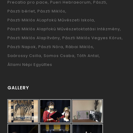
Precatio pro pace
Pueri Hebraeorum
Pászti
Pászti bérlet
Pászti Miklós
Pászti Miklós ALapfokú Művészeti Iskola
Pászti Miklós Alapfokú Művészetoktatási Intézmény
Pászti Miklós Alapítvány
Pászti Miklós Vegyes Kórus
Pászti Napok
Pászti Nóra
Rábai Miklós
Saárossy Csilla
Somos Csaba
Tóth Antal
Állami Népi Együttes
GALLERY