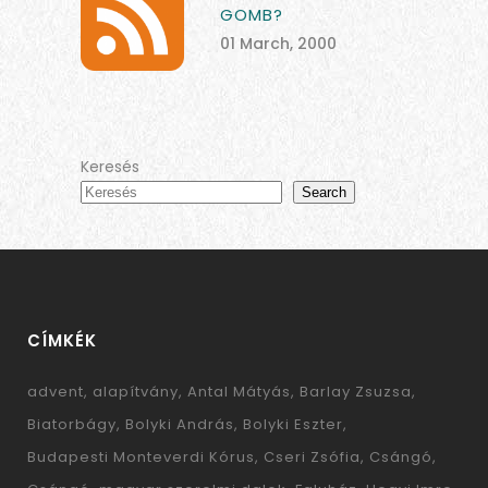
GOMB?
01 March, 2000
Keresés
Search
CÍMKÉK
advent
alapítvány
Antal Mátyás
Barlay Zsuzsa
Biatorbágy
Bolyki András
Bolyki Eszter
Budapesti Monteverdi Kórus
Cseri Zsófia
Csángó