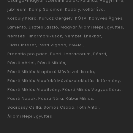
Csángó-magyar szerelmi dalok
Faluház
Hegyi Imre
jubíleum
Kamp Salamon
Kodály
Kollár Éva
Korbuly Klára
Kurucz Gergely
KÓTA
Könyves Ágnes
Lamento
Lisztes László
Magyar Állami Népi Együttes
Nemzeti Filharmonikusok
Nemzeti Énekkar
Olasz Intézet
Pesti Vigadó
PMAMI
Precatio pro pace
Pueri Hebraeorum
Pászti
Pászti bérlet
Pászti Miklós
Pászti Miklós ALapfokú Művészeti Iskola
Pászti Miklós Alapfokú Művészetoktatási Intézmény
Pászti Miklós Alapítvány
Pászti Miklós Vegyes Kórus
Pászti Napok
Pászti Nóra
Rábai Miklós
Saárossy Csilla
Somos Csaba
Tóth Antal
Állami Népi Együttes