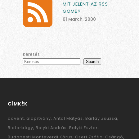
MIT JELENT AZ RSS
GOMB?
01 March, 2000
Keresés
Search
CÍMKÉK
advent
alapítvány
Antal Mátyás
Barlay Zsuzsa
Biatorbágy
Bolyki András
Bolyki Eszter
Budapesti Monteverdi Kórus
Cseri Zsófia
Csángó