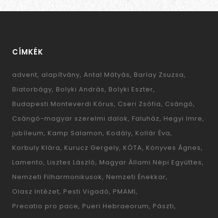
CÍMKÉK
advent
alapítvány
Antal Mátyás
Barlay Zsuzsa
Biatorbágy
Bolyki András
Bolyki Eszter
Budapesti Monteverdi Kórus
Cseri Zsófia
Csángó
Csángó-magyar szerelmi dalok
Faluház
Hegyi Imre
jubíleum
Kamp Salamon
Kodály
Kollár Éva
Korbuly Klára
Kurucz Gergely
KÓTA
Könyves Ágnes
Lamento
Lisztes László
Magyar Állami Népi Együttes
Nemzeti Filharmonikusok
Nemzeti Énekkar
Olasz Intézet
Pesti Vigadó
PMAMI
Precatio pro pace
Pueri Hebraeorum
Pászti