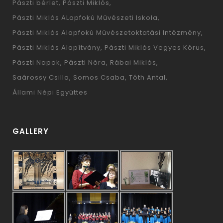
Pászti bérlet
Pászti Miklós
Pászti Miklós ALapfokú Művészeti Iskola
Pászti Miklós Alapfokú Művészetoktatási Intézmény
Pászti Miklós Alapítvány
Pászti Miklós Vegyes Kórus
Pászti Napok
Pászti Nóra
Rábai Miklós
Saárossy Csilla
Somos Csaba
Tóth Antal
Állami Népi Együttes
GALLERY