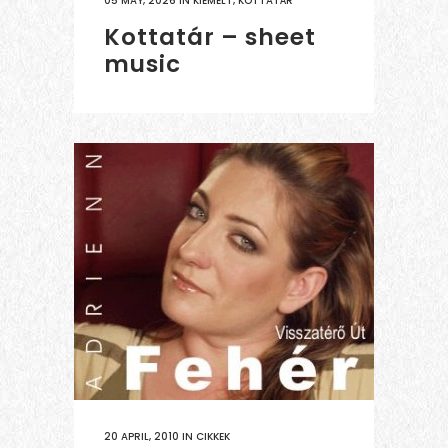
05 MAY, 2026
IN
KIEMELT
,
KOTTATÁR
Kottatár – sheet
music
20 APRIL, 2010
IN
CIKKEK