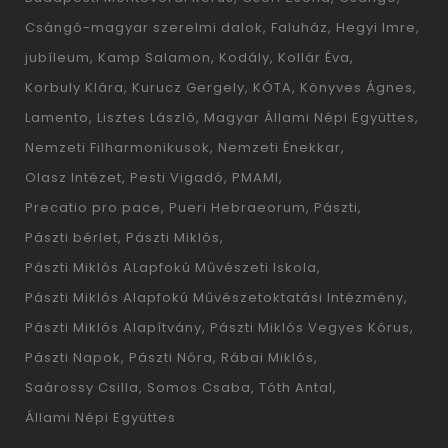
Csángó-magyar szerelmi dalok
Faluház
Hegyi Imre
jubíleum
Kamp Salamon
Kodály
Kollár Éva
Korbuly Klára
Kurucz Gergely
KÓTA
Könyves Ágnes
Lamento
Lisztes László
Magyar Állami Népi Együttes
Nemzeti Filharmonikusok
Nemzeti Énekkar
Olasz Intézet
Pesti Vigadó
PMAMI
Precatio pro pace
Pueri Hebraeorum
Pászti
Pászti bérlet
Pászti Miklós
Pászti Miklós ALapfokú Művészeti Iskola
Pászti Miklós Alapfokú Művészetoktatási Intézmény
Pászti Miklós Alapítvány
Pászti Miklós Vegyes Kórus
Pászti Napok
Pászti Nóra
Rábai Miklós
Saárossy Csilla
Somos Csaba
Tóth Antal
Állami Népi Együttes