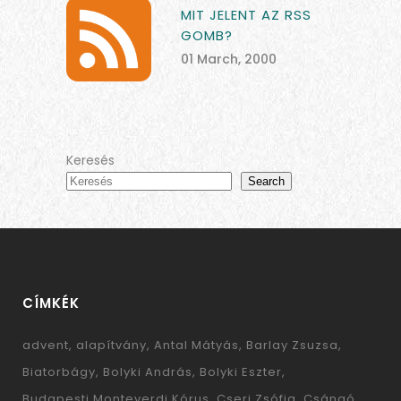
MIT JELENT AZ RSS
GOMB?
01 March, 2000
Keresés
Search
CÍMKÉK
advent
alapítvány
Antal Mátyás
Barlay Zsuzsa
Biatorbágy
Bolyki András
Bolyki Eszter
Budapesti Monteverdi Kórus
Cseri Zsófia
Csángó