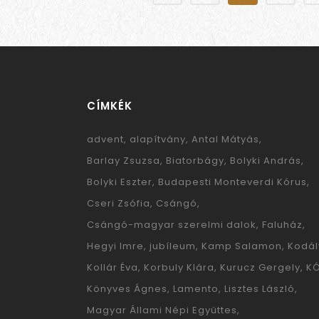
CÍMKÉK
advent
alapítvány
Antal Mátyás
Barlay Zsuzsa
Biatorbágy
Bolyki András
Bolyki Eszter
Budapesti Monteverdi Kórus
Cseri Zsófia
Csángó
Csángó-magyar szerelmi dalok
Faluház
Hegyi Imre
jubíleum
Kamp Salamon
Kodál
Kollár Éva
Korbuly Klára
Kurucz Gergely
K
Könyves Ágnes
Lamento
Lisztes László
Magyar Állami Népi Együttes