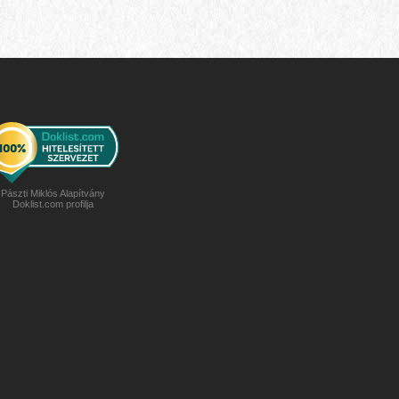
Pászti Miklós Alapítvány
Doklist.com profilja