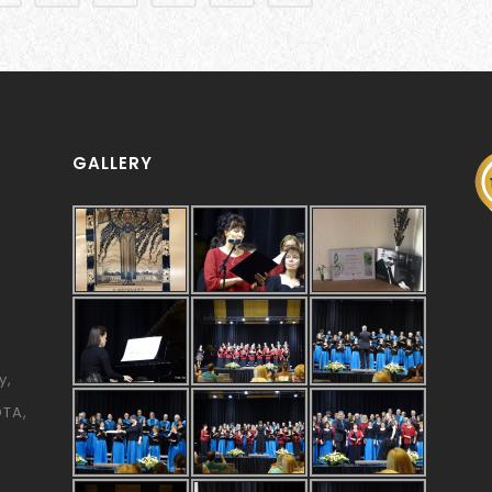
GALLERY
y
ÓTA