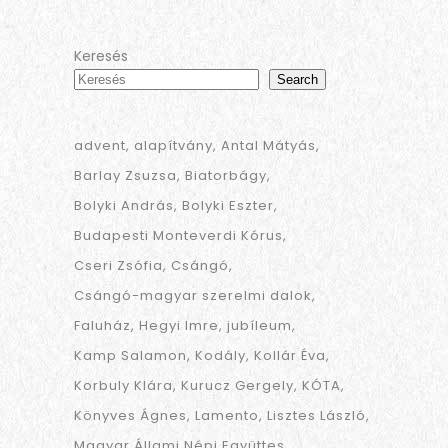
Keresés
Search
advent
alapítvány
Antal Mátyás
Barlay Zsuzsa
Biatorbágy
Bolyki András
Bolyki Eszter
Budapesti Monteverdi Kórus
Cseri Zsófia
Csángó
Csángó-magyar szerelmi dalok
Faluház
Hegyi Imre
jubíleum
Kamp Salamon
Kodály
Kollár Éva
Korbuly Klára
Kurucz Gergely
KÓTA
Könyves Ágnes
Lamento
Lisztes László
Magyar Állami Népi Együttes