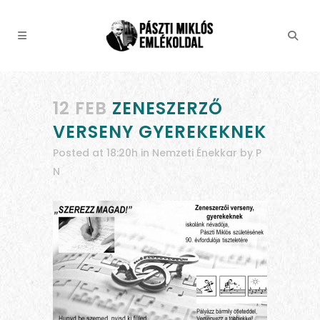
12 FEB
ZENESZERZŐ
VERSENY GYEREKEKNEK
Posted at 18:20h
in
Nemzeti Énekkar
by
P
N