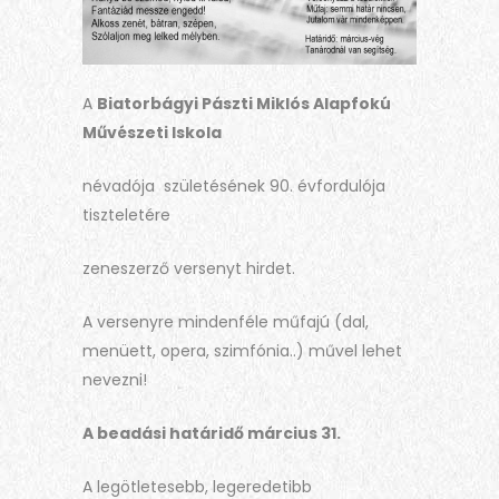
A
Biatorbágyi Pászti Miklós Alapfokú
Művészeti Iskola
névadója születésének 90. évfordulója
tiszteletére
zeneszerző versenyt hirdet.
A versenyre mindenféle műfajú (dal,
menüett, opera, szimfónia..) művel lehet
nevezni!
A beadási határidő március 31.
A legötletesebb, legeredetibb