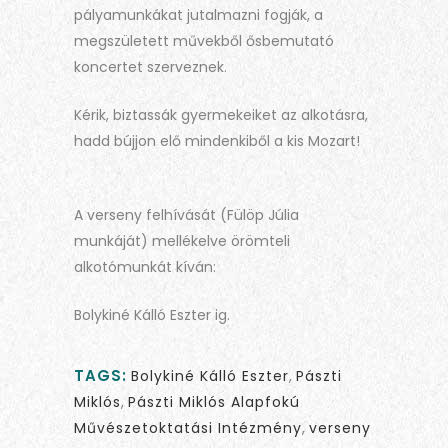
pályamunkákat jutalmazni fogják, a
megszületett művekből ősbemutató
koncertet szerveznek.
Kérik, biztassák gyermekeiket az alkotásra,
hadd bújjon elő mindenkiből a kis Mozart!
A verseny felhívását (Fülöp Júlia
munkáját) mellékelve örömteli
alkotómunkát kíván:
Bolykiné Kálló Eszter ig.
TAGS:
Bolykiné Kálló Eszter
,
Pászti
Miklós
,
Pászti Miklós Alapfokú
Művészetoktatási Intézmény
,
verseny