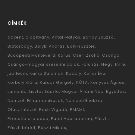
CÍMKÉK
advent
alapítvány
Antal Mátyás
Barlay Zsuzsa
Biatorbágy
Bolyki András
Bolyki Eszter
Budapesti Monteverdi Kórus
Cseri Zsófia
Csángó
Csángó-magyar szerelmi dalok
Faluház
Hegyi Imre
jubíleum
Kamp Salamon
Kodály
Kollár Éva
Korbuly Klára
Kurucz Gergely
KÓTA
Könyves Ágnes
Lamento
Lisztes László
Magyar Állami Népi Együttes
Nemzeti Filharmonikusok
Nemzeti Énekkar
Olasz Intézet
Pesti Vigadó
PMAMI
Precatio pro pace
Pueri Hebraeorum
Pászti
Pászti bérlet
Pászti Miklós