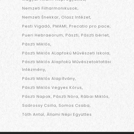
Nemzeti Filharmonikusok
Nemzeti Énekkar
Olasz Intézet
Pesti Vigadó
PMAMI
Precatio pro pace
Pueri Hebraeorum
Pászti
Pászti bérlet
Pászti Miklós
Pászti Miklós ALapfokú Művészeti Iskola
Pászti Miklós Alapfokú Művészetoktatási
Intézmény
Pászti Miklós Alapítvány
Pászti Miklós Vegyes Kórus
Pászti Napok
Pászti Nóra
Rábai Miklós
Saárossy Csilla
Somos Csaba
Tóth Antal
Állami Népi Együttes