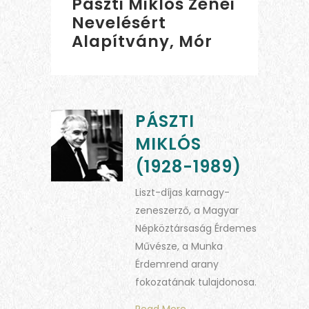
Pászti Miklós Zenei
Nevelésért
Alapítvány, Mór
PÁSZTI
MIKLÓS
(1928-1989)
Liszt-díjas karnagy-
zeneszerző, a Magyar
Népköztársaság Érdemes
Művésze, a Munka
Érdemrend arany
fokozatának tulajdonosa.