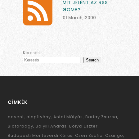
MIT JELENT AZ RSS
GOMB?
01 March, 2000
Keresés
Search
CÍMKÉK
advent
alapítvány
Antal Mátyás
Barlay Zsuzsa
Biatorbágy
Bolyki András
Bolyki Eszter
Budapesti Monteverdi Kórus
Cseri Zsófia
Csángó