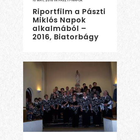
10 MAY, 2016
IN
PÁSZTI-NAPOK
Riportfilm a Pászti
Miklós Napok
alkalmából –
2016, Biatorbágy