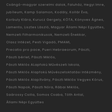
Csángó-magyar szerelmi dalok
Faluház
Hegyi Imre
jubíleum
Kamp Salamon
Kodály
Kollár Éva
Korbuly Klára
Kurucz Gergely
KÓTA
Könyves Ágnes
Lamento
Lisztes László
Magyar Állami Népi Együttes
Nemzeti Filharmonikusok
Nemzeti Énekkar
Olasz Intézet
Pesti Vigadó
PMAMI
Precatio pro pace
Pueri Hebraeorum
Pászti
Pászti bérlet
Pászti Miklós
Pászti Miklós ALapfokú Művészeti Iskola
Pászti Miklós Alapfokú Művészetoktatási Intézmény
Pászti Miklós Alapítvány
Pászti Miklós Vegyes Kórus
Pászti Napok
Pászti Nóra
Rábai Miklós
Saárossy Csilla
Somos Csaba
Tóth Antal
Állami Népi Együttes