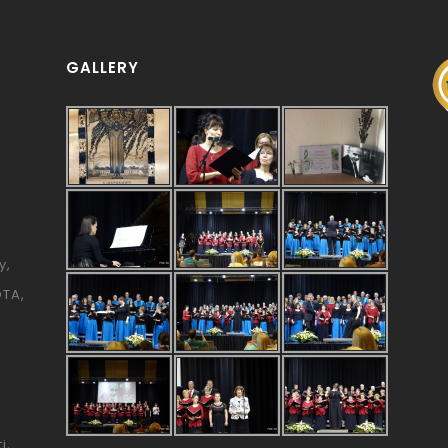
GALLERY
y
ÓTA
i