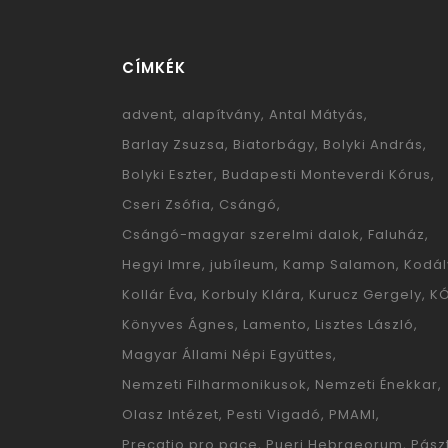
CÍMKÉK
advent
alapítvány
Antal Mátyás
Barlay Zsuzsa
Biatorbágy
Bolyki András
Bolyki Eszter
Budapesti Monteverdi Kórus
Cseri Zsófia
Csángó
Csángó-magyar szerelmi dalok
Faluház
Hegyi Imre
jubíleum
Kamp Salamon
Kodál
Kollár Éva
Korbuly Klára
Kurucz Gergely
K
Könyves Ágnes
Lamento
Lisztes László
Magyar Állami Népi Együttes
Nemzeti Filharmonikusok
Nemzeti Énekkar
Olasz Intézet
Pesti Vigadó
PMAMI
Precatio pro pace
Pueri Hebraeorum
Pászt