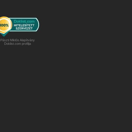
Pászti Miklós Alapítvány
Doklist.com profilja