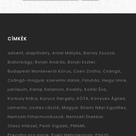
CÍMKÉK
advent
alapítvány
Antal Mátyás
Barlay Zsuzsa
Biatorbágy
Bolyki András
Bolyki Eszter
Budapesti Monteverdi Kórus
Cseri Zsófia
Csángó
Csángó-magyar szerelmi dalok
Faluház
Hegyi Imre
jubíleum
Kamp Salamon
Kodály
Kollár Éva
Korbuly Klára
Kurucz Gergely
KÓTA
Könyves Ágnes
Lamento
Lisztes László
Magyar Állami Népi Együttes
Nemzeti Filharmonikusok
Nemzeti Énekkar
Olasz Intézet
Pesti Vigadó
PMAMI
Precatio pro pace
Pueri Hebraeorum
Pászti