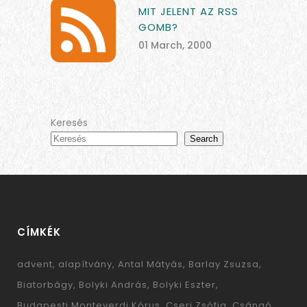
MIT JELENT AZ RSS
GOMB?
01 March, 2000
Keresés
Search
CÍMKÉK
advent
alapítvány
Antal Mátyás
Barlay Zsuzsa
Biatorbágy
Bolyki András
Bolyki Eszter
Budapesti Monteverdi Kórus
Cseri Zsófia
Csángó