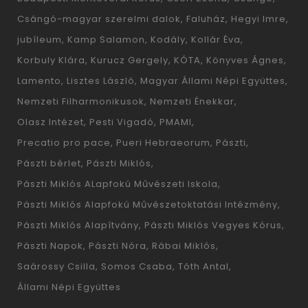
Csángó-magyar szerelmi dalok
Faluház
Hegyi Imre
jubíleum
Kamp Salamon
Kodály
Kollár Éva
Korbuly Klára
Kurucz Gergely
KÓTA
Könyves Ágnes
Lamento
Lisztes László
Magyar Állami Népi Együttes
Nemzeti Filharmonikusok
Nemzeti Énekkar
Olasz Intézet
Pesti Vigadó
PMAMI
Precatio pro pace
Pueri Hebraeorum
Pászti
Pászti bérlet
Pászti Miklós
Pászti Miklós ALapfokú Művészeti Iskola
Pászti Miklós Alapfokú Művészetoktatási Intézmény
Pászti Miklós Alapítvány
Pászti Miklós Vegyes Kórus
Pászti Napok
Pászti Nóra
Rábai Miklós
Saárossy Csilla
Somos Csaba
Tóth Antal
Állami Népi Együttes