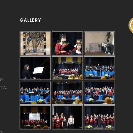
GALLERY
y
ÓTA
i