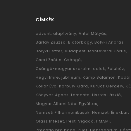
CÍMKÉK
advent
alapítvány
Antal Mátyás
Barlay Zsuzsa
Biatorbágy
Bolyki András
Bolyki Eszter
Budapesti Monteverdi Kórus
Cseri Zsófia
Csángó
Csángó-magyar szerelmi dalok
Faluház
Hegyi Imre
jubíleum
Kamp Salamon
Kodál
Kollár Éva
Korbuly Klára
Kurucz Gergely
K
Könyves Ágnes
Lamento
Lisztes László
Magyar Állami Népi Együttes
Nemzeti Filharmonikusok
Nemzeti Énekkar
Olasz Intézet
Pesti Vigadó
PMAMI
Precatio pro pace
Pueri Hebraeorum
Pászt