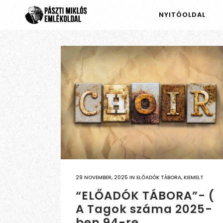
NYITÓOLDAL
29 NOVEMBER, 2025
IN
ELŐADÓK TÁBORA
,
KIEMELT
“ELŐADÓK TÁBORA”- (
A Tagok száma 2025-
ben 94-re