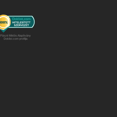
Pászti Miklós Alapítvány
Doklist.com profilja