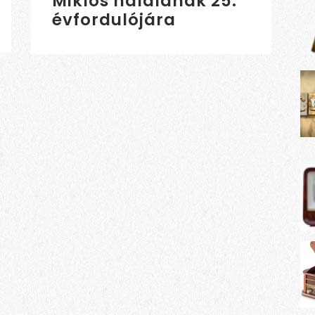
Miklós halálának 25.
évfordulójára