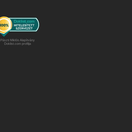
Pászti Miklós Alapítvány
Doklist.com profilja