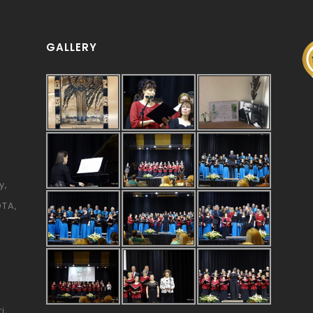
GALLERY
y
ÓTA
i