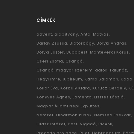
CÍMKÉK
advent
alapítvány
Antal Mátyás
Barlay Zsuzsa
Biatorbágy
Bolyki András
Bolyki Eszter
Budapesti Monteverdi Kórus
Cseri Zsófia
Csángó
Csángó-magyar szerelmi dalok
Faluház
Hegyi Imre
jubíleum
Kamp Salamon
Kodál
Kollár Éva
Korbuly Klára
Kurucz Gergely
K
Könyves Ágnes
Lamento
Lisztes László
Magyar Állami Népi Együttes
Nemzeti Filharmonikusok
Nemzeti Énekkar
Olasz Intézet
Pesti Vigadó
PMAMI
Precatio pro pace
Pueri Hebraeorum
Pászt