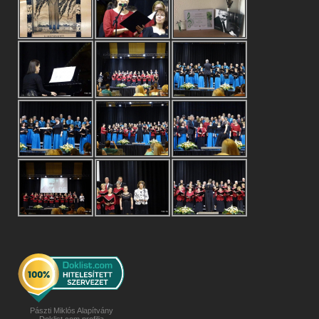
Pászti Miklós Alapítvány