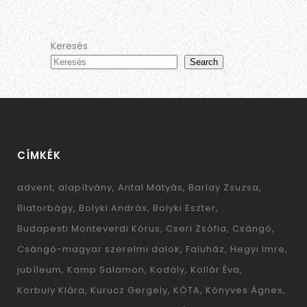
Keresés
Search
CÍMKÉK
advent
alapítvány
Antal Mátyás
Barlay Zsuzsa
Biatorbágy
Bolyki András
Bolyki Eszter
Budapesti Monteverdi Kórus
Cseri Zsófia
Csángó
Csángó-magyar szerelmi dalok
Faluház
Hegyi Imre
jubíleum
Kamp Salamon
Kodály
Kollár Éva
Korbuly Klára
Kurucz Gergely
KÓTA
Könyves Ágnes