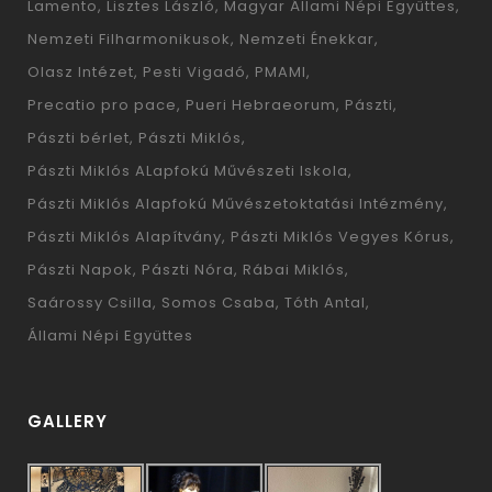
Lamento
Lisztes László
Magyar Állami Népi Együttes
Nemzeti Filharmonikusok
Nemzeti Énekkar
Olasz Intézet
Pesti Vigadó
PMAMI
Precatio pro pace
Pueri Hebraeorum
Pászti
Pászti bérlet
Pászti Miklós
Pászti Miklós ALapfokú Művészeti Iskola
Pászti Miklós Alapfokú Művészetoktatási Intézmény
Pászti Miklós Alapítvány
Pászti Miklós Vegyes Kórus
Pászti Napok
Pászti Nóra
Rábai Miklós
Saárossy Csilla
Somos Csaba
Tóth Antal
Állami Népi Együttes
GALLERY