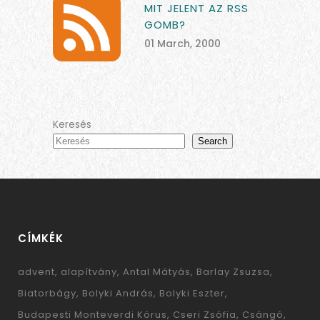
MIT JELENT AZ RSS
GOMB?
01 March, 2000
Keresés
Search
CÍMKÉK
advent
alapítvány
Antal Mátyás
Barlay Zsuzsa
Biatorbágy
Bolyki András
Bolyki Eszter
Budapesti Monteverdi Kórus
Cseri Zsófia
Csángó