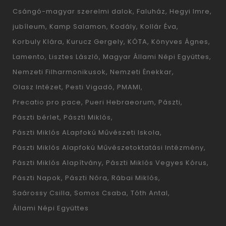
Csángó-magyar szerelmi dalok
Faluház
Hegyi Imre
jubíleum
Kamp Salamon
Kodály
Kollár Éva
Korbuly Klára
Kurucz Gergely
KÓTA
Könyves Ágnes
Lamento
Lisztes László
Magyar Állami Népi Együttes
Nemzeti Filharmonikusok
Nemzeti Énekkar
Olasz Intézet
Pesti Vigadó
PMAMI
Precatio pro pace
Pueri Hebraeorum
Pászti
Pászti bérlet
Pászti Miklós
Pászti Miklós ALapfokú Művészeti Iskola
Pászti Miklós Alapfokú Művészetoktatási Intézmény
Pászti Miklós Alapítvány
Pászti Miklós Vegyes Kórus
Pászti Napok
Pászti Nóra
Rábai Miklós
Saárossy Csilla
Somos Csaba
Tóth Antal
Állami Népi Együttes