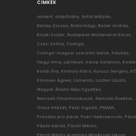
CÍMKÉK
advent
alapítvány
Antal Mátyás
Barlay Zsuzsa
Biatorbágy
Bolyki András
Bolyki Eszter
Budapesti Monteverdi Kórus
Cseri Zsófia
Csángó
Csángó-magyar szerelmi dalok
Faluház
Hegyi Imre
jubíleum
Kamp Salamon
Kodál
Kollár Éva
Korbuly Klára
Kurucz Gergely
K
Könyves Ágnes
Lamento
Lisztes László
Magyar Állami Népi Együttes
Nemzeti Filharmonikusok
Nemzeti Énekkar
Olasz Intézet
Pesti Vigadó
PMAMI
Precatio pro pace
Pueri Hebraeorum
Pászt
Pászti bérlet
Pászti Miklós
Pászti Miklós ALapfokú Művészeti Iskola