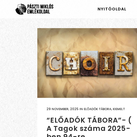
NYITÓOLDAL
29 NOVEMBER, 2025
IN
ELŐADÓK TÁBORA
,
KIEMELT
“ELŐADÓK TÁBORA”- (
A Tagok száma 2025-
ben 94-re