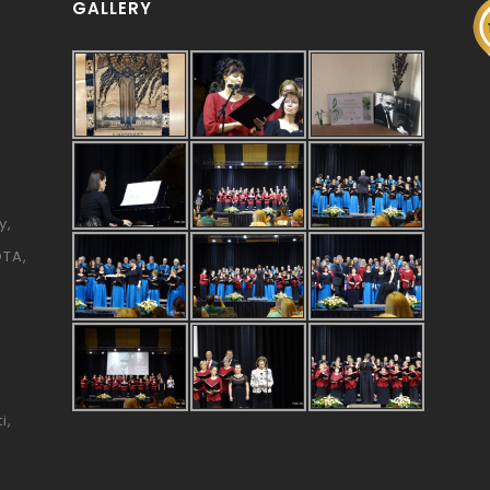
GALLERY
y
ÓTA
i