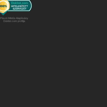
Pászti Miklós Alapítvány
Doklist.com profilja