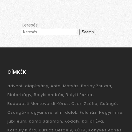
Keresés
Search
CÍMKÉK
advent
alapítvány
Antal Mátyás
Barlay Zsuzsa
Biatorbágy
Bolyki András
Bolyki Eszter
Budapesti Monteverdi Kórus
Cseri Zsófia
Csángó
Csángó-magyar szerelmi dalok
Faluház
Hegyi Imre
jubíleum
Kamp Salamon
Kodály
Kollár Éva
Korbuly Klára
Kurucz Gergely
KÓTA
Könyves Ágnes