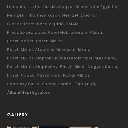
Lamento
Lisztes László
Magyar Állami Népi Együttes
Nemzeti Filharmonikusok
Nemzeti Énekkar
Olasz Intézet
Pesti Vigadó
PMAMI
Precatio pro pace
Pueri Hebraeorum
Pászti
Pászti bérlet
Pászti Miklós
Pászti Miklós ALapfokú Művészeti Iskola
Pászti Miklós Alapfokú Művészetoktatási Intézmény
Pászti Miklós Alapítvány
Pászti Miklós Vegyes Kórus
Pászti Napok
Pászti Nóra
Rábai Miklós
Saárossy Csilla
Somos Csaba
Tóth Antal
Állami Népi Együttes
GALLERY