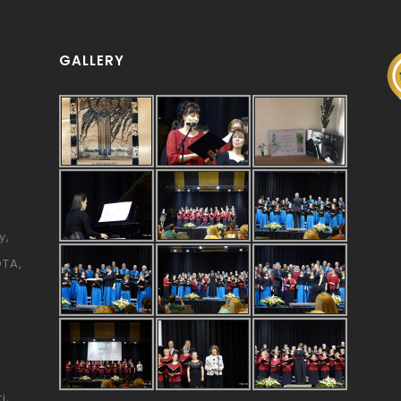
GALLERY
y
ÓTA
i