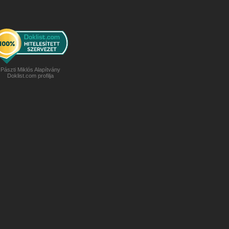
Pászti Miklós Alapítvány
Doklist.com profilja