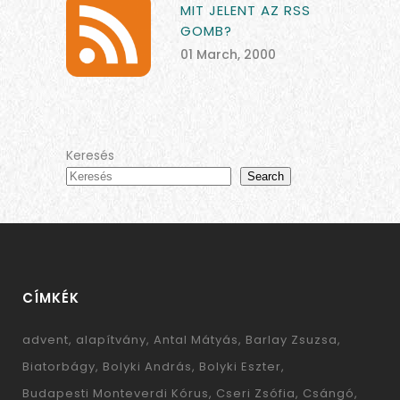
MIT JELENT AZ RSS
GOMB?
01 March, 2000
Keresés
Search
CÍMKÉK
advent
alapítvány
Antal Mátyás
Barlay Zsuzsa
Biatorbágy
Bolyki András
Bolyki Eszter
Budapesti Monteverdi Kórus
Cseri Zsófia
Csángó