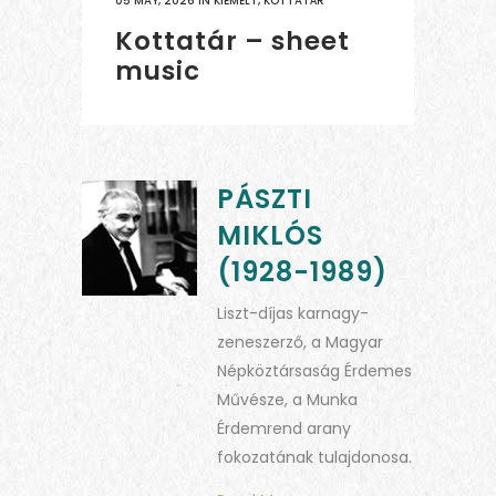
05 MAY, 2026
IN
KIEMELT
,
KOTTATÁR
Kottatár – sheet
music
PÁSZTI
MIKLÓS
(1928-1989)
Liszt-díjas karnagy-
zeneszerző, a Magyar
Népköztársaság Érdemes
Művésze, a Munka
Érdemrend arany
fokozatának tulajdonosa.