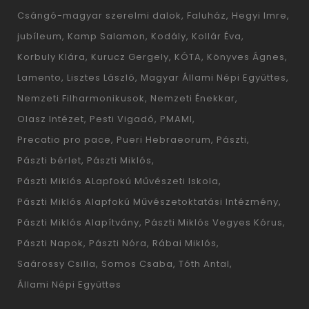
Csángó-magyar szerelmi dalok
Faluház
Hegyi Imre
jubíleum
Kamp Salamon
Kodály
Kollár Éva
Korbuly Klára
Kurucz Gergely
KÓTA
Könyves Ágnes
Lamento
Lisztes László
Magyar Állami Népi Együttes
Nemzeti Filharmonikusok
Nemzeti Énekkar
Olasz Intézet
Pesti Vigadó
PMAMI
Precatio pro pace
Pueri Hebraeorum
Pászti
Pászti bérlet
Pászti Miklós
Pászti Miklós ALapfokú Művészeti Iskola
Pászti Miklós Alapfokú Művészetoktatási Intézmény
Pászti Miklós Alapítvány
Pászti Miklós Vegyes Kórus
Pászti Napok
Pászti Nóra
Rábai Miklós
Saárossy Csilla
Somos Csaba
Tóth Antal
Állami Népi Együttes