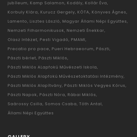
jubíleum
Kamp Salamon
Kodály
Kollár Éva
Korbuly Klára
Kurucz Gergely
KÓTA
Könyves Ágnes
Lamento
Lisztes László
Magyar Állami Népi Együttes
Nemzeti Filharmonikusok
Nemzeti Énekkar
Olasz Intézet
Pesti Vigadó
PMAMI
Precatio pro pace
Pueri Hebraeorum
Pászti
Pászti bérlet
Pászti Miklós
Pászti Miklós ALapfokú Művészeti Iskola
Pászti Miklós Alapfokú Művészetoktatási Intézmény
Pászti Miklós Alapítvány
Pászti Miklós Vegyes Kórus
Pászti Napok
Pászti Nóra
Rábai Miklós
Saárossy Csilla
Somos Csaba
Tóth Antal
Állami Népi Együttes
GALLERY