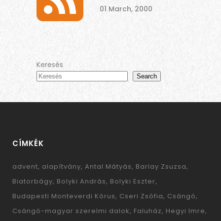
01 March, 2000
Keresés
Search
CÍMKÉK
advent
alapítvány
Antal Mátyás
Barlay Zsuzsa
Biatorbágy
Bolyki András
Bolyki Eszter
Budapesti Monteverdi Kórus
Cseri Zsófia
Csángó
Csángó-magyar szerelmi dalok
Faluház
Hegyi Imre