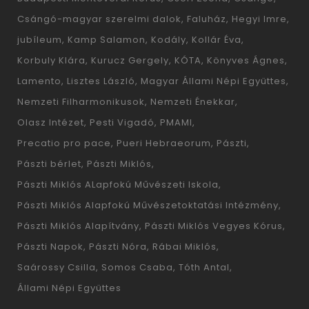
Csángó-magyar szerelmi dalok
Faluház
Hegyi Imre
jubíleum
Kamp Salamon
Kodály
Kollár Éva
Korbuly Klára
Kurucz Gergely
KÓTA
Könyves Ágnes
Lamento
Lisztes László
Magyar Állami Népi Együttes
Nemzeti Filharmonikusok
Nemzeti Énekkar
Olasz Intézet
Pesti Vigadó
PMAMI
Precatio pro pace
Pueri Hebraeorum
Pászti
Pászti bérlet
Pászti Miklós
Pászti Miklós ALapfokú Művészeti Iskola
Pászti Miklós Alapfokú Művészetoktatási Intézmény
Pászti Miklós Alapítvány
Pászti Miklós Vegyes Kórus
Pászti Napok
Pászti Nóra
Rábai Miklós
Saárossy Csilla
Somos Csaba
Tóth Antal
Állami Népi Együttes