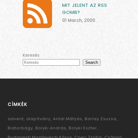
MIT JELENT AZ RSS
GOMB?
01 March, 2000
Keresés
Search
CÍMKÉK
advent
alapítvány
Antal Mátyás
Barlay Zsuzsa
Biatorbágy
Bolyki András
Bolyki Eszter
Budapesti Monteverdi Kórus
Cseri Zsófia
Csángó