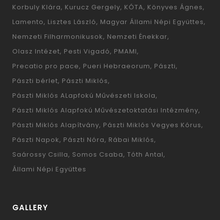
Korbuly Klára
Kurucz Gergely
KÓTA
Könyves Ágnes
Lamento
Lisztes László
Magyar Állami Népi Együttes
Nemzeti Filharmonikusok
Nemzeti Énekkar
Olasz Intézet
Pesti Vigadó
PMAMI
Precatio pro pace
Pueri Hebraeorum
Pászti
Pászti bérlet
Pászti Miklós
Pászti Miklós ALapfokú Művészeti Iskola
Pászti Miklós Alapfokú Művészetoktatási Intézmény
Pászti Miklós Alapítvány
Pászti Miklós Vegyes Kórus
Pászti Napok
Pászti Nóra
Rábai Miklós
Saárossy Csilla
Somos Csaba
Tóth Antal
Állami Népi Együttes
GALLERY