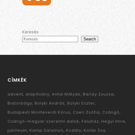
Keresés
Search
CÍMKÉK
advent
alapítvány
Antal Mátyás
Barlay Zsuzsa
Biatorbágy
Bolyki András
Bolyki Eszter
Budapesti Monteverdi Kórus
Cseri Zsófia
Csángó
Csángó-magyar szerelmi dalok
Faluház
Hegyi Imre
jubíleum
Kamp Salamon
Kodály
Kollár Éva