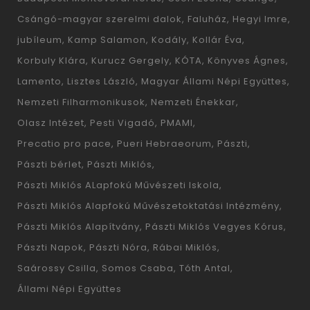
Csángó-magyar szerelmi dalok
Faluház
Hegyi Imre
jubíleum
Kamp Salamon
Kodály
Kollár Éva
Korbuly Klára
Kurucz Gergely
KÓTA
Könyves Ágnes
Lamento
Lisztes László
Magyar Állami Népi Együttes
Nemzeti Filharmonikusok
Nemzeti Énekkar
Olasz Intézet
Pesti Vigadó
PMAMI
Precatio pro pace
Pueri Hebraeorum
Pászti
Pászti bérlet
Pászti Miklós
Pászti Miklós ALapfokú Művészeti Iskola
Pászti Miklós Alapfokú Művészetoktatási Intézmény
Pászti Miklós Alapítvány
Pászti Miklós Vegyes Kórus
Pászti Napok
Pászti Nóra
Rábai Miklós
Saárossy Csilla
Somos Csaba
Tóth Antal
Állami Népi Együttes