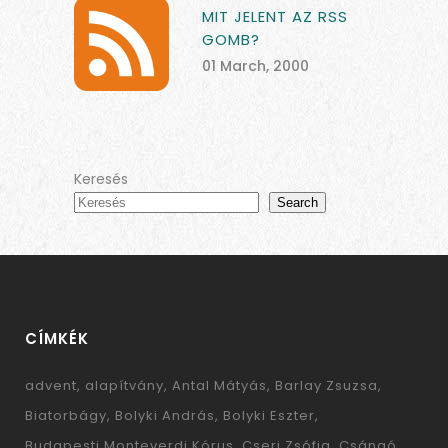
MIT JELENT AZ RSS
GOMB?
01 March, 2000
Keresés
Search
CÍMKÉK
advent
alapítvány
Antal Mátyás
Barlay Zsuzsa
Biatorbágy
Bolyki András
Bolyki Eszter
Budapesti Monteverdi Kórus
Cseri Zsófia
Csángó