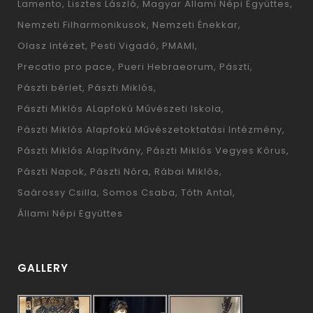
Lamento
Lisztes László
Magyar Állami Népi Együttes
Nemzeti Filharmonikusok
Nemzeti Énekkar
Olasz Intézet
Pesti Vigadó
PMAMI
Precatio pro pace
Pueri Hebraeorum
Pászti
Pászti bérlet
Pászti Miklós
Pászti Miklós ALapfokú Művészeti Iskola
Pászti Miklós Alapfokú Művészetoktatási Intézmény
Pászti Miklós Alapítvány
Pászti Miklós Vegyes Kórus
Pászti Napok
Pászti Nóra
Rábai Miklós
Saárossy Csilla
Somos Csaba
Tóth Antal
Állami Népi Együttes
GALLERY