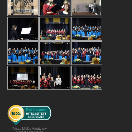
Pászti Miklós Alapítvány