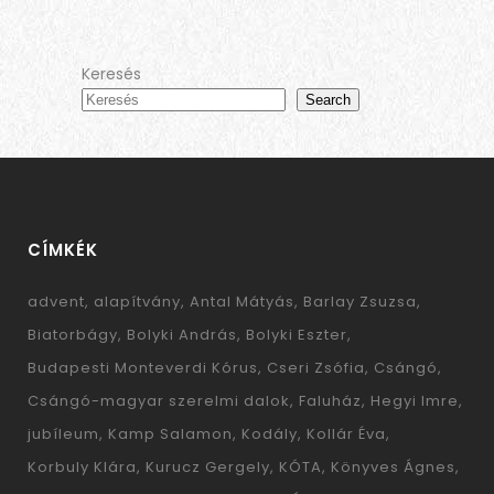
Keresés
Search
CÍMKÉK
advent
alapítvány
Antal Mátyás
Barlay Zsuzsa
Biatorbágy
Bolyki András
Bolyki Eszter
Budapesti Monteverdi Kórus
Cseri Zsófia
Csángó
Csángó-magyar szerelmi dalok
Faluház
Hegyi Imre
jubíleum
Kamp Salamon
Kodály
Kollár Éva
Korbuly Klára
Kurucz Gergely
KÓTA
Könyves Ágnes