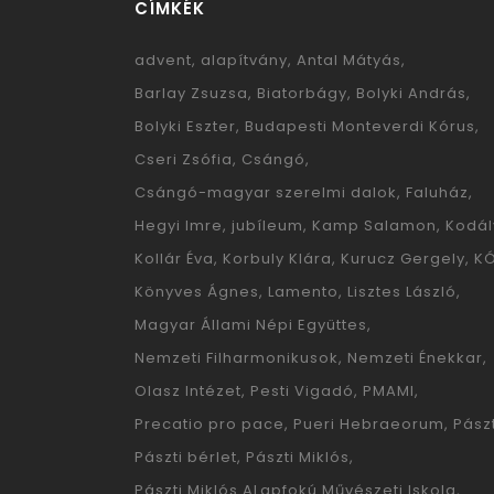
CÍMKÉK
advent
alapítvány
Antal Mátyás
Barlay Zsuzsa
Biatorbágy
Bolyki András
Bolyki Eszter
Budapesti Monteverdi Kórus
Cseri Zsófia
Csángó
Csángó-magyar szerelmi dalok
Faluház
Hegyi Imre
jubíleum
Kamp Salamon
Kodál
Kollár Éva
Korbuly Klára
Kurucz Gergely
K
Könyves Ágnes
Lamento
Lisztes László
Magyar Állami Népi Együttes
Nemzeti Filharmonikusok
Nemzeti Énekkar
Olasz Intézet
Pesti Vigadó
PMAMI
Precatio pro pace
Pueri Hebraeorum
Pászt
Pászti bérlet
Pászti Miklós
Pászti Miklós ALapfokú Művészeti Iskola