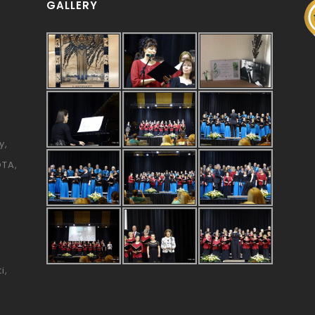
GALLERY
y
ÓTA
i