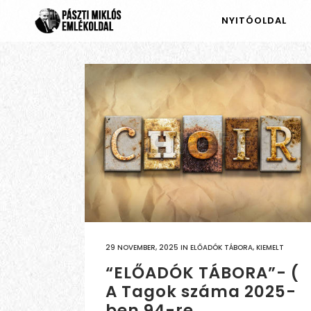
NYITÓOLDAL
29 NOVEMBER, 2025
IN
ELŐADÓK TÁBORA
,
KIEMELT
“ELŐADÓK TÁBORA”- (
A Tagok száma 2025-
ben 94-re