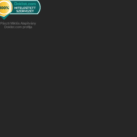
Pászti Miklós Alapítvány
Doklist.com profilja