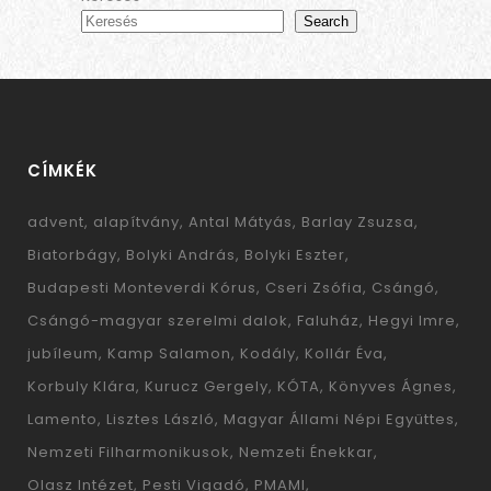
Search
CÍMKÉK
advent
alapítvány
Antal Mátyás
Barlay Zsuzsa
Biatorbágy
Bolyki András
Bolyki Eszter
Budapesti Monteverdi Kórus
Cseri Zsófia
Csángó
Csángó-magyar szerelmi dalok
Faluház
Hegyi Imre
jubíleum
Kamp Salamon
Kodály
Kollár Éva
Korbuly Klára
Kurucz Gergely
KÓTA
Könyves Ágnes
Lamento
Lisztes László
Magyar Állami Népi Együttes
Nemzeti Filharmonikusok
Nemzeti Énekkar
Olasz Intézet
Pesti Vigadó
PMAMI