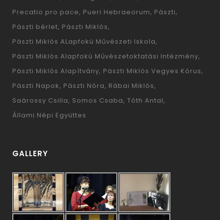
Precatio pro pace
Pueri Hebraeorum
Pászti
Pászti bérlet
Pászti Miklós
Pászti Miklós ALapfokú Művészeti Iskola
Pászti Miklós Alapfokú Művészetoktatási Intézmény
Pászti Miklós Alapítvány
Pászti Miklós Vegyes Kórus
Pászti Napok
Pászti Nóra
Rábai Miklós
Saárossy Csilla
Somos Csaba
Tóth Antal
Állami Népi Együttes
GALLERY