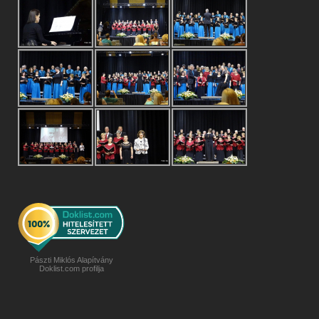
Pászti Miklós Alapítvány
Doklist.com profilja