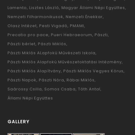
Lamento
Lisztes László
Magyar Állami Népi Együttes
Nemzeti Filharmonikusok
Nemzeti Énekkar
Olasz Intézet
Pesti Vigadó
PMAMI
Precatio pro pace
Pueri Hebraeorum
Pászti
Pászti bérlet
Pászti Miklós
Pászti Miklós ALapfokú Művészeti Iskola
Pászti Miklós Alapfokú Művészetoktatási Intézmény
Pászti Miklós Alapítvány
Pászti Miklós Vegyes Kórus
Pászti Napok
Pászti Nóra
Rábai Miklós
Saárossy Csilla
Somos Csaba
Tóth Antal
Állami Népi Együttes
GALLERY