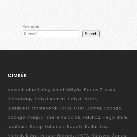
Keresés
Search
CÍMKÉK
advent
alapítvány
Antal Mátyás
Barlay Zsuzsa
Biatorbágy
Bolyki András
Bolyki Eszter
Budapesti Monteverdi Kórus
Cseri Zsófia
Csángó
Csángó-magyar szerelmi dalok
Faluház
Hegyi Imre
jubíleum
Kamp Salamon
Kodály
Kollár Éva
Korbuly Klára
Kurucz Gergely
KÓTA
Könyves Ágnes