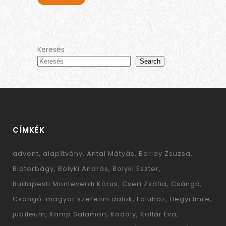
Keresés
Search
CÍMKÉK
advent
alapítvány
Antal Mátyás
Barlay Zsuzsa
Biatorbágy
Bolyki András
Bolyki Eszter
Budapesti Monteverdi Kórus
Cseri Zsófia
Csángó
Csángó-magyar szerelmi dalok
Faluház
Hegyi Imre
jubíleum
Kamp Salamon
Kodály
Kollár Éva