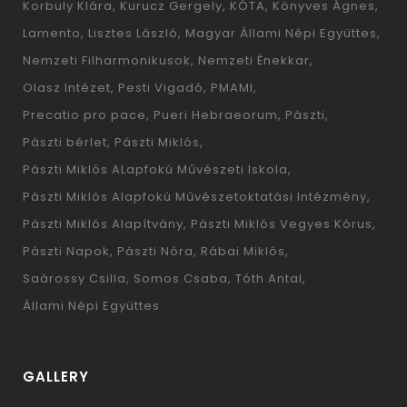
Korbuly Klára
Kurucz Gergely
KÓTA
Könyves Ágnes
Lamento
Lisztes László
Magyar Állami Népi Együttes
Nemzeti Filharmonikusok
Nemzeti Énekkar
Olasz Intézet
Pesti Vigadó
PMAMI
Precatio pro pace
Pueri Hebraeorum
Pászti
Pászti bérlet
Pászti Miklós
Pászti Miklós ALapfokú Művészeti Iskola
Pászti Miklós Alapfokú Művészetoktatási Intézmény
Pászti Miklós Alapítvány
Pászti Miklós Vegyes Kórus
Pászti Napok
Pászti Nóra
Rábai Miklós
Saárossy Csilla
Somos Csaba
Tóth Antal
Állami Népi Együttes
GALLERY