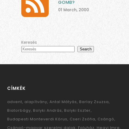
GOMB?
01 March, 2000
Keresés
Search
CÍMKÉK
advent
alapítvány
Antal Mátyás
Barlay Zsuzsa
Biatorbágy
Bolyki András
Bolyki Eszter
Budapesti Monteverdi Kórus
Cseri Zsófia
Csángó
Csángó-magyar szerelmi dalok
Faluház
Hegyi Imre