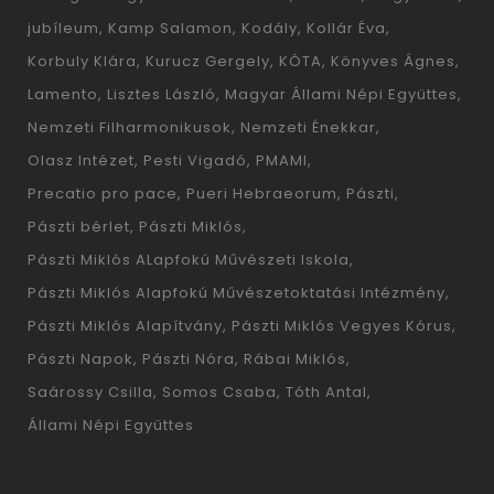
jubíleum
Kamp Salamon
Kodály
Kollár Éva
Korbuly Klára
Kurucz Gergely
KÓTA
Könyves Ágnes
Lamento
Lisztes László
Magyar Állami Népi Együttes
Nemzeti Filharmonikusok
Nemzeti Énekkar
Olasz Intézet
Pesti Vigadó
PMAMI
Precatio pro pace
Pueri Hebraeorum
Pászti
Pászti bérlet
Pászti Miklós
Pászti Miklós ALapfokú Művészeti Iskola
Pászti Miklós Alapfokú Művészetoktatási Intézmény
Pászti Miklós Alapítvány
Pászti Miklós Vegyes Kórus
Pászti Napok
Pászti Nóra
Rábai Miklós
Saárossy Csilla
Somos Csaba
Tóth Antal
Állami Népi Együttes