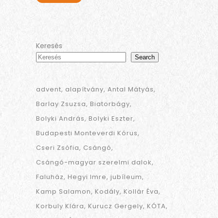
Keresés
Search
advent
alapítvány
Antal Mátyás
Barlay Zsuzsa
Biatorbágy
Bolyki András
Bolyki Eszter
Budapesti Monteverdi Kórus
Cseri Zsófia
Csángó
Csángó-magyar szerelmi dalok
Faluház
Hegyi Imre
jubíleum
Kamp Salamon
Kodály
Kollár Éva
Korbuly Klára
Kurucz Gergely
KÓTA