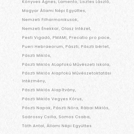
Könyves Ágnes
Lamento
Lisztes László
Magyar Állami Népi Együttes
Nemzeti Filharmonikusok
Nemzeti Énekkar
Olasz Intézet
Pesti Vigadó
PMAMI
Precatio pro pace
Pueri Hebraeorum
Pászti
Pászti bérlet
Pászti Miklós
Pászti Miklós ALapfokú Művészeti Iskola
Pászti Miklós Alapfokú Művészetoktatási
Intézmény
Pászti Miklós Alapítvány
Pászti Miklós Vegyes Kórus
Pászti Napok
Pászti Nóra
Rábai Miklós
Saárossy Csilla
Somos Csaba
Tóth Antal
Állami Népi Együttes