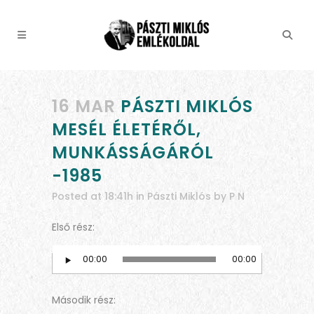
16 MAR
PÁSZTI MIKLÓS
MESÉL ÉLETÉRŐL,
MUNKÁSSÁGÁRÓL
-1985
Posted at 18:41h
in
Pászti Miklós
by
P N
Első rész:
00:00
00:00
Audio
Player
Második rész: