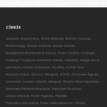
CÍMKÉK
advent
alapítvány
Antal Mátyás
Barlay Zsuzsa
Biatorbágy
Bolyki András
Bolyki Eszter
Budapesti Monteverdi Kórus
Cseri Zsófia
Csángó
Csángó-magyar szerelmi dalok
Faluház
Hegyi Imre
jubíleum
Kamp Salamon
Kodály
Kollár Éva
Korbuly Klára
Kurucz Gergely
KÓTA
Könyves Ágnes
Lamento
Lisztes László
Magyar Állami Népi Együttes
Nemzeti Filharmonikusok
Nemzeti Énekkar
Olasz Intézet
Pesti Vigadó
PMAMI
Precatio pro pace
Pueri Hebraeorum
Pászti