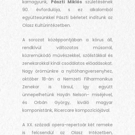
karnagyunk,
Pászti Miklós
születésének
90. évfordulója, s ez alkalomból
együttesünkkel Pászti bérletet indítunk az
Olasz Kultúrintézetben.
A sorozat középpontjában a kórus áll,
rendkívül változatos műsorral,
közreműködő művészekkel, szólistákkal és
zenekarokkal kínál csodálatos előadásokat.
Nagy örömünkre a nyitóhangversenyhez,
október 18-án a Nemzeti Filharmonikus
Zenekar is társul, így együtt
ünnepelhetünk Haydn Nelson- miséjével,
és Orbán György, kiváló magyar
komponistánk, Ricercare kompozíciójával.
A XX. századi opera-repertoár két remeke
is felcsendül az Olasz Intézetben,