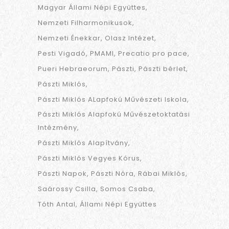
Magyar Állami Népi Együttes
Nemzeti Filharmonikusok
Nemzeti Énekkar
Olasz Intézet
Pesti Vigadó
PMAMI
Precatio pro pace
Pueri Hebraeorum
Pászti
Pászti bérlet
Pászti Miklós
Pászti Miklós ALapfokú Művészeti Iskola
Pászti Miklós Alapfokú Művészetoktatási
Intézmény
Pászti Miklós Alapítvány
Pászti Miklós Vegyes Kórus
Pászti Napok
Pászti Nóra
Rábai Miklós
Saárossy Csilla
Somos Csaba
Tóth Antal
Állami Népi Együttes