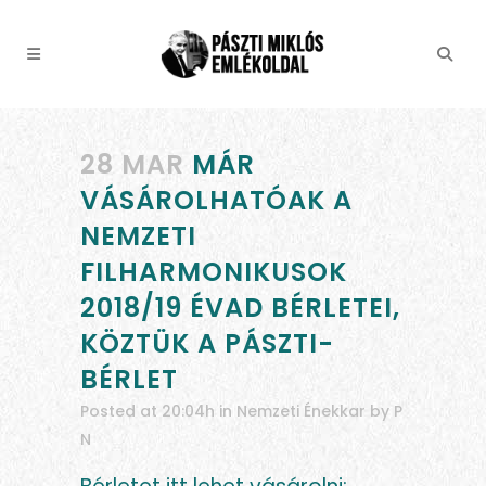
28 MAR
MÁR
VÁSÁROLHATÓAK A
NEMZETI
FILHARMONIKUSOK
2018/19 ÉVAD BÉRLETEI,
KÖZTÜK A PÁSZTI-
BÉRLET
Posted at 20:04h
in
Nemzeti Énekkar
by
P
N