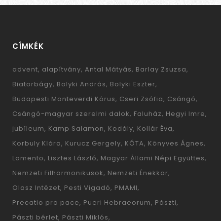
CÍMKÉK
advent
alapítvány
Antal Mátyás
Barlay Zsuzsa
Biatorbágy
Bolyki András
Bolyki Eszter
Budapesti Monteverdi Kórus
Cseri Zsófia
Csángó
Csángó-magyar szerelmi dalok
Faluház
Hegyi Imre
jubíleum
Kamp Salamon
Kodály
Kollár Éva
Korbuly Klára
Kurucz Gergely
KÓTA
Könyves Ágnes
Lamento
Lisztes László
Magyar Állami Népi Együttes
Nemzeti Filharmonikusok
Nemzeti Énekkar
Olasz Intézet
Pesti Vigadó
PMAMI
Precatio pro pace
Pueri Hebraeorum
Pászti
Pászti bérlet
Pászti Miklós