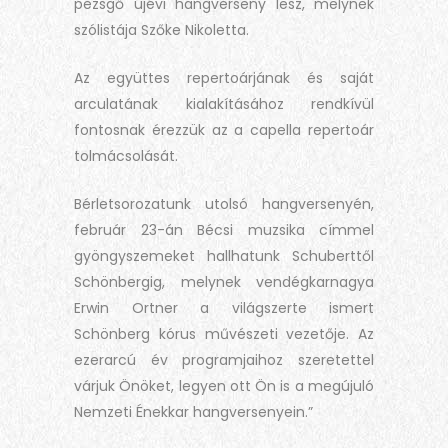
pezsgő újévi hangverseny lesz, melynek
szólistája Szőke Nikoletta.
Az együttes repertoárjának és saját
arculatának kialakításához rendkívül
fontosnak érezzük az a capella repertoár
tolmácsolását.
Bérletsorozatunk utolsó hangversenyén,
február 23-án Bécsi muzsika címmel
gyöngyszemeket hallhatunk Schuberttől
Schönbergig, melynek vendégkarnagya
Erwin Ortner a világszerte ismert
Schönberg kórus művészeti vezetője. Az
ezerarcú év programjaihoz szeretettel
várjuk Önöket, legyen ott Ön is a megújuló
Nemzeti Énekkar hangversenyein.”