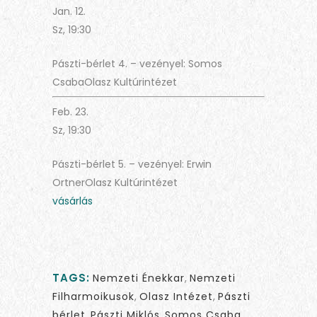
Jan. 12.
Sz, 19:30
Pászti-bérlet 4. – vezényel: Somos
CsabaOlasz Kultúrintézet
Feb. 23.
Sz, 19:30
Pászti-bérlet 5. – vezényel: Erwin
OrtnerOlasz Kultúrintézet
vásárlás
TAGS:
Nemzeti Énekkar
,
Nemzeti
Filharmoikusok
,
Olasz Intézet
,
Pászti
bérlet
,
Pászti Miklós
,
Somos Csaba