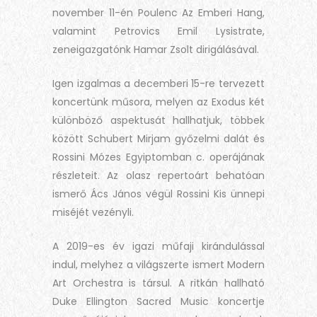
november 11-én Poulenc Az Emberi Hang,
valamint Petrovics Emil Lysistrate,
zeneigazgatónk Hamar Zsolt dirigálásával.
Igen izgalmas a decemberi 15-re tervezett
koncertünk műsora, melyen az Exodus két
különböző aspektusát hallhatjuk, többek
között Schubert Mirjam győzelmi dalát és
Rossini Mózes Egyiptomban c. operájának
részleteit. Az olasz repertoárt behatóan
ismerő Ács János végül Rossini Kis ünnepi
miséjét vezényli.
A 2019-es év igazi műfaji kirándulással
indul, melyhez a világszerte ismert Modern
Art Orchestra is társul. A ritkán hallható
Duke Ellington Sacred Music koncertje