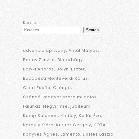
Keresés
Search
advent
alapítvány
Antal Mátyás
Barlay Zsuzsa
Biatorbágy
Bolyki András
Bolyki Eszter
Budapesti Monteverdi Kórus
Cseri Zsófia
Csángó
Csángó-magyar szerelmi dalok
Faluház
Hegyi Imre
jubíleum
Kamp Salamon
Kodály
Kollár Éva
Korbuly Klára
Kurucz Gergely
KÓTA
Könyves Ágnes
Lamento
Lisztes László