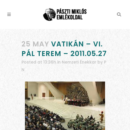
25 MAY
VATIKÁN – VI.
PÁL TEREM – 2011.05.27
Posted at 13:36h
in
Nemzeti Énekkar
by
P
N