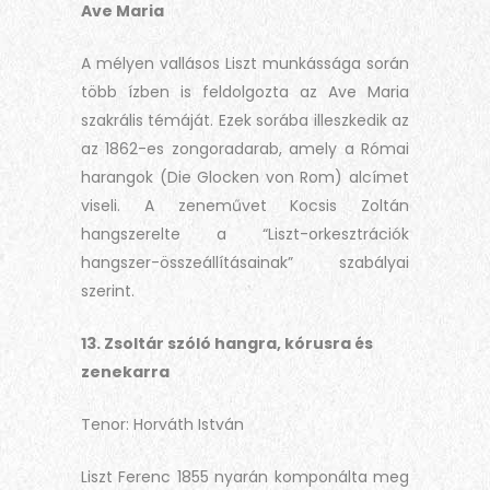
Ave Maria
A mélyen vallásos Liszt munkássága során
több ízben is feldolgozta az Ave Maria
szakrális témáját. Ezek sorába illeszkedik az
az 1862-es zongoradarab, amely a Római
harangok (Die Glocken von Rom) alcímet
viseli. A zeneművet Kocsis Zoltán
hangszerelte a “Liszt-orkesztrációk
hangszer-összeállításainak” szabályai
szerint.
13. Zsoltár szóló hangra, kórusra és
zenekarra
Tenor: Horváth István
Liszt Ferenc 1855 nyarán komponálta meg