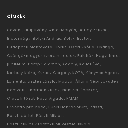
CÍMKÉK
advent
alapítvány
Antal Mátyás
Barlay Zsuzsa
Biatorbágy
Bolyki András
Bolyki Eszter
Budapesti Monteverdi Kórus
Cseri Zsófia
Csángó
Csángó-magyar szerelmi dalok
Faluház
Hegyi Imre
jubíleum
Kamp Salamon
Kodály
Kollár Éva
Korbuly Klára
Kurucz Gergely
KÓTA
Könyves Ágnes
Lamento
Lisztes László
Magyar Állami Népi Együttes
Nemzeti Filharmonikusok
Nemzeti Énekkar
Olasz Intézet
Pesti Vigadó
PMAMI
Precatio pro pace
Pueri Hebraeorum
Pászti
Pászti bérlet
Pászti Miklós
Pászti Miklós ALapfokú Művészeti Iskola