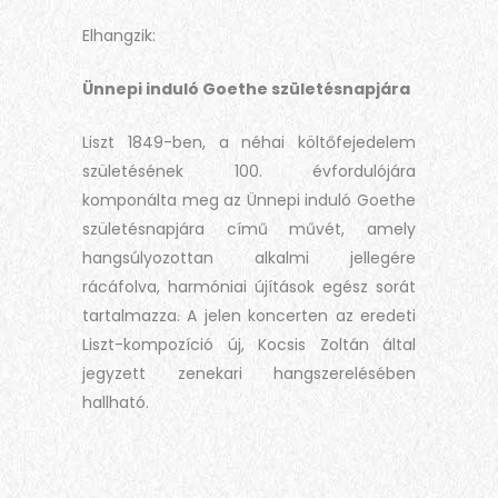
Elhangzik:
Ünnepi induló Goethe születésnapjára
Liszt 1849-ben, a néhai költőfejedelem
születésének 100. évfordulójára
komponálta meg az Ünnepi induló Goethe
születésnapjára című művét, amely
hangsúlyozottan alkalmi jellegére
rácáfolva, harmóniai újítások egész sorát
tartalmazza. A jelen koncerten az eredeti
Liszt-kompozíció új, Kocsis Zoltán által
jegyzett zenekari hangszerelésében
hallható.