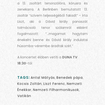
a 13. zsoltárt tenorszólóra, kórusra és
zenekarra. A Berlinben bemutatott 13.
zsoltár “szívem teljességéből fakadt” – írta
Liszt, aki a Dávid király panaszát
tolmácsoló tenor szólamról ekként
fogalmazott: “…magamat hagytam
énekelni benne és Dávid király indulatai
húsomba-vérembe áradtak szét.”
A koncertet élőben vetíti a
DUNA TV
18:30
-tól
TAGS:
Antal Mátyás
,
Benedek pápa
,
Kocsis Zoltán
,
Liszt Ferenc
,
Nemzeti
Énekkar
,
Nemzeti Filharmonikusok
,
Vatikán