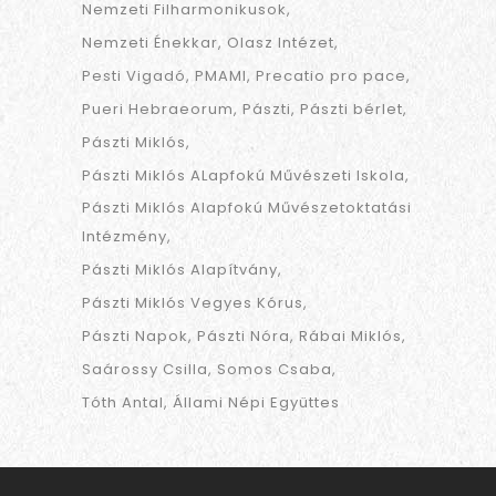
Nemzeti Filharmonikusok
Nemzeti Énekkar
Olasz Intézet
Pesti Vigadó
PMAMI
Precatio pro pace
Pueri Hebraeorum
Pászti
Pászti bérlet
Pászti Miklós
Pászti Miklós ALapfokú Művészeti Iskola
Pászti Miklós Alapfokú Művészetoktatási
Intézmény
Pászti Miklós Alapítvány
Pászti Miklós Vegyes Kórus
Pászti Napok
Pászti Nóra
Rábai Miklós
Saárossy Csilla
Somos Csaba
Tóth Antal
Állami Népi Együttes