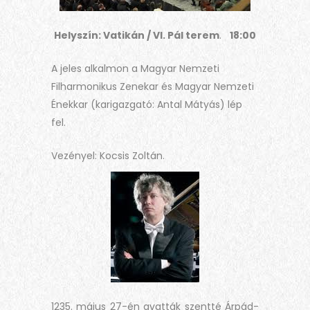
Helyszín: Vatikán / VI. Pál terem
.
18:00
A jeles alkalmon a Magyar Nemzeti
Filharmonikus Zenekar és Magyar Nemzeti
Énekkar (karigazgató: Antal Mátyás) lép
fel.
Vezényel: Kocsis Zoltán.
1235. május 27-én avatták szentté Árpád-