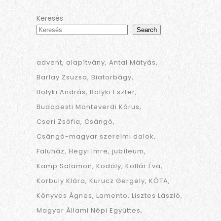
Keresés
Search
advent
alapítvány
Antal Mátyás
Barlay Zsuzsa
Biatorbágy
Bolyki András
Bolyki Eszter
Budapesti Monteverdi Kórus
Cseri Zsófia
Csángó
Csángó-magyar szerelmi dalok
Faluház
Hegyi Imre
jubíleum
Kamp Salamon
Kodály
Kollár Éva
Korbuly Klára
Kurucz Gergely
KÓTA
Könyves Ágnes
Lamento
Lisztes László
Magyar Állami Népi Együttes