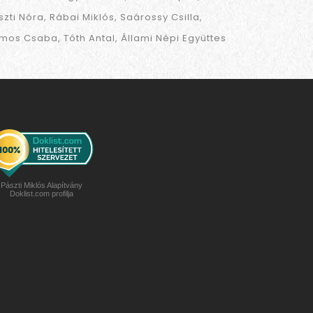
szti Nóra
Rábai Miklós
Saárossy Csilla
mos Csaba
Tóth Antal
Állami Népi Együttes
Pászti Miklós Alapítvány
Doklist.com profilja