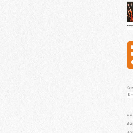
Ke
ad
Ba
Bo