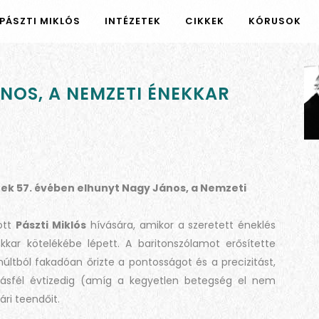
PÁSZTI MIKLÓS
INTÉZETEK
CIKKEK
KÓRUSOK
NOS, A NEMZETI ÉNEKKAR
nek 57. évében elhunyt Nagy János, a Nemzeti
ott
Pászti Miklós
hívására, amikor a szeretett éneklés
ekkar kötelékébe lépett. A baritonszólamot erősítette
últból fakadóan őrizte a pontosságot és a precizitást,
másfél évtizedig (amíg a kegyetlen betegség el nem
ári teendőit.