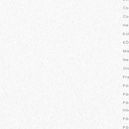
Cs
Cs
He
Ko
KÓ
Ma
Ne
Ol
Pr
Pá
Pá
Pá
In
Pá
Pá