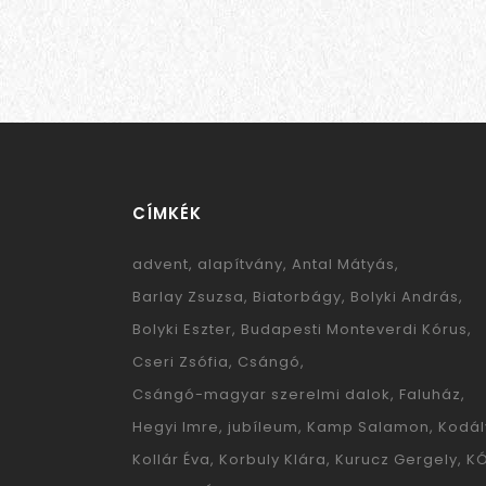
CÍMKÉK
advent
alapítvány
Antal Mátyás
Barlay Zsuzsa
Biatorbágy
Bolyki András
Bolyki Eszter
Budapesti Monteverdi Kórus
Cseri Zsófia
Csángó
Csángó-magyar szerelmi dalok
Faluház
Hegyi Imre
jubíleum
Kamp Salamon
Kodál
Kollár Éva
Korbuly Klára
Kurucz Gergely
K