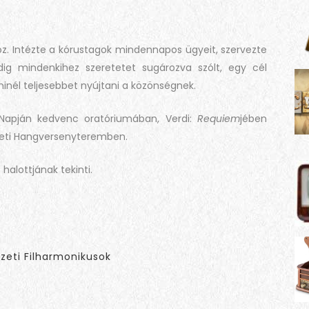
hoz. Intézte a kórustagok mindennapos ügyeit, szervezte
dig mindenkihez szeretetet sugározva szólt, egy cél
minél teljesebbet nyújtani a közönségnek.
 Napján kedvenc oratóriumában, Verdi:
Requiem
jében
zeti Hangversenyteremben.
halottjának tekinti.
eti Filharmonikusok