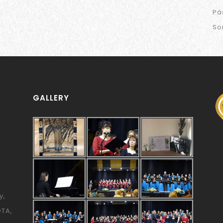
Pá
So
GALLERY
y
ÓTA