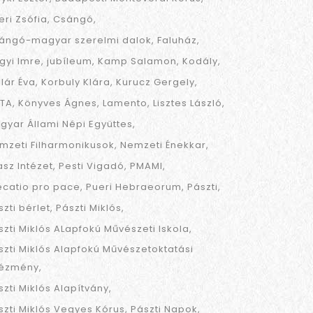
eri Zsófia
Csángó
ángó-magyar szerelmi dalok
Faluház
gyi Imre
jubíleum
Kamp Salamon
Kodály
llár Éva
Korbuly Klára
Kurucz Gergely
TA
Könyves Ágnes
Lamento
Lisztes László
gyar Állami Népi Együttes
mzeti Filharmonikusok
Nemzeti Énekkar
asz Intézet
Pesti Vigadó
PMAMI
ecatio pro pace
Pueri Hebraeorum
Pászti
szti bérlet
Pászti Miklós
szti Miklós ALapfokú Művészeti Iskola
szti Miklós Alapfokú Művészetoktatási
tézmény
szti Miklós Alapítvány
szti Miklós Vegyes Kórus
Pászti Napok