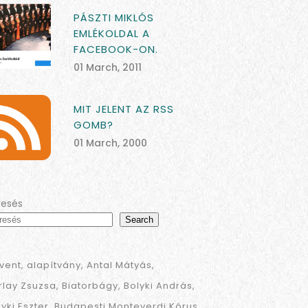
PÁSZTI MIKLÓS
EMLÉKOLDAL A
FACEBOOK-ON.
01 March, 2011
MIT JELENT AZ RSS
GOMB?
01 March, 2000
resés
Search
vent
alapítvány
Antal Mátyás
rlay Zsuzsa
Biatorbágy
Bolyki András
lyki Eszter
Budapesti Monteverdi Kórus