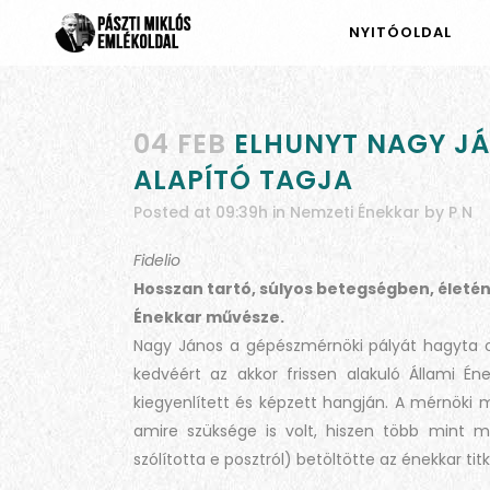
NYITÓOLDAL
04 FEB
ELHUNYT NAGY JÁ
ALAPÍTÓ TAGJA
Posted at 09:39h
in
Nemzeti Énekkar
by
P N
Fidelio
Hosszan tartó, súlyos betegségben, életé
Énekkar művésze.
Nagy János a gépészmérnöki pályát hagyta 
kedvéért az akkor frissen alakuló Állami Én
kiegyenlített és képzett hangján. A mérnöki m
amire szüksége is volt, hiszen több mint 
szólította e posztról) betöltötte az énekkar titk