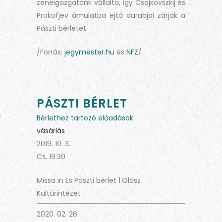
zeneigazgatónk vállalta, így Csajkovszkij és
Prokofjev ámulatba ejtő darabjai zárják a
Pászti bérletet.
/Forrás:
jegymester.hu
és
NFZ
/
PÁSZTI BÉRLET
Bérlethez tartozó előadások
vásárlás
2019. 10. 3.
Cs, 19:30
Missa in Es Pászti bérlet 1.
Olasz
Kultúrintézet
2020. 02. 26.