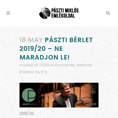
18 MAY
PÁSZTI BÉRLET
2019/20 – NE
MARADJON LE!
Posted at 13:10h
in
Koncertek
,
Nemzeti
Énekkar
by
P N
2019/20.