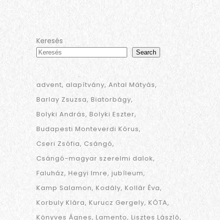
Keresés
Search
advent
alapítvány
Antal Mátyás
Barlay Zsuzsa
Biatorbágy
Bolyki András
Bolyki Eszter
Budapesti Monteverdi Kórus
Cseri Zsófia
Csángó
Csángó-magyar szerelmi dalok
Faluház
Hegyi Imre
jubíleum
Kamp Salamon
Kodály
Kollár Éva
Korbuly Klára
Kurucz Gergely
KÓTA
Könyves Ágnes
Lamento
Lisztes László