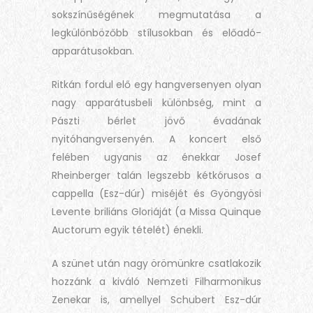
sokszínűségének megmutatása a
legkülönbözőbb stílusokban és előadó-
apparátusokban.
Ritkán fordul elő egy hangversenyen olyan
nagy apparátusbeli különbség, mint a
Pászti bérlet jövő évadának
nyitóhangversenyén. A koncert első
felében ugyanis az énekkar Josef
Rheinberger talán legszebb kétkórusos a
cappella (Esz-dúr) miséjét és Gyöngyösi
Levente briliáns Gloriáját (a Missa Quinque
Auctorum egyik tételét) énekli.
A szünet után nagy örömünkre csatlakozik
hozzánk a kiváló Nemzeti Filharmonikus
Zenekar is, amellyel Schubert Esz-dúr