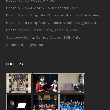
Pászti bérlet
Pászti Miklós
Pászti Miklós ALapfokú Művészeti Iskola
Pászti Miklós Alapfokú Művészetoktatási Intézmény
Pászti Miklós Alapítvány
Pászti Miklós Vegyes Kórus
Pászti Napok
Pászti Nóra
Rábai Miklós
Saárossy Csilla
Somos Csaba
Tóth Antal
Állami Népi Együttes
GALLERY