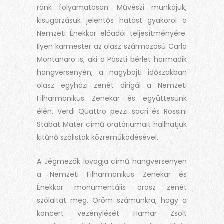
ránk folyamatosan. Művészi munkájuk,
kisugárzásuk jelentős hatást gyakorol a
Nemzeti Énekkar előadói teljesítményére.
Ilyen karmester az olasz származású Carlo
Montanaro is, aki a Pászti bérlet harmadik
hangversenyén, a nagyböjti időszakban
olasz egyházi zenét dirigál a Nemzeti
Filharmonikus Zenekar és együttesünk
élén. Verdi Quattro pezzi sacri és Rossini
Stabat Mater című oratóriumait hallhatjuk
kitűnő szólisták közreműködésével.
A Jégmezők lovagja című hangversenyen
a Nemzeti Filharmonikus Zenekar és
Énekkar monumentális orosz zenét
szólaltat meg. Öröm számunkra, hogy a
koncert vezénylését Hamar Zsolt