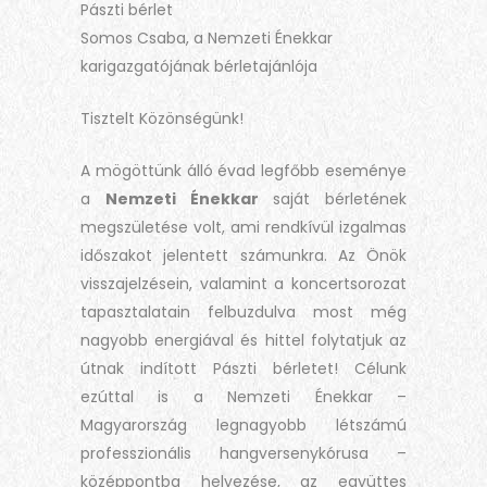
Pászti bérlet
Somos Csaba, a Nemzeti Énekkar
karigazgatójának bérletajánlója
Tisztelt Közönségünk!
A mögöttünk álló évad legfőbb eseménye
a
Nemzeti Énekkar
saját bérletének
megszületése volt, ami rendkívül izgalmas
időszakot jelentett számunkra. Az Önök
visszajelzésein, valamint a koncertsorozat
tapasztalatain felbuzdulva most még
nagyobb energiával és hittel folytatjuk az
útnak indított Pászti bérletet! Célunk
ezúttal is a Nemzeti Énekkar –
Magyarország legnagyobb létszámú
professzionális hangversenykórusa –
középpontba helyezése, az együttes