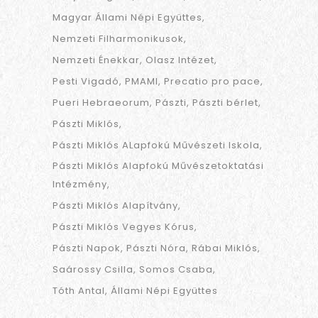
Magyar Állami Népi Együttes
Nemzeti Filharmonikusok
Nemzeti Énekkar
Olasz Intézet
Pesti Vigadó
PMAMI
Precatio pro pace
Pueri Hebraeorum
Pászti
Pászti bérlet
Pászti Miklós
Pászti Miklós ALapfokú Művészeti Iskola
Pászti Miklós Alapfokú Művészetoktatási
Intézmény
Pászti Miklós Alapítvány
Pászti Miklós Vegyes Kórus
Pászti Napok
Pászti Nóra
Rábai Miklós
Saárossy Csilla
Somos Csaba
Tóth Antal
Állami Népi Együttes