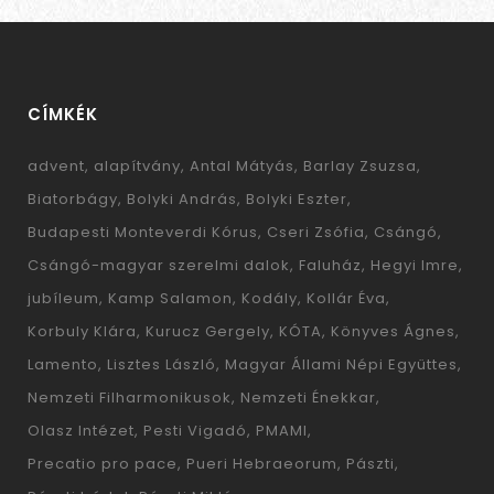
CÍMKÉK
advent
alapítvány
Antal Mátyás
Barlay Zsuzsa
Biatorbágy
Bolyki András
Bolyki Eszter
Budapesti Monteverdi Kórus
Cseri Zsófia
Csángó
Csángó-magyar szerelmi dalok
Faluház
Hegyi Imre
jubíleum
Kamp Salamon
Kodály
Kollár Éva
Korbuly Klára
Kurucz Gergely
KÓTA
Könyves Ágnes
Lamento
Lisztes László
Magyar Állami Népi Együttes
Nemzeti Filharmonikusok
Nemzeti Énekkar
Olasz Intézet
Pesti Vigadó
PMAMI
Precatio pro pace
Pueri Hebraeorum
Pászti