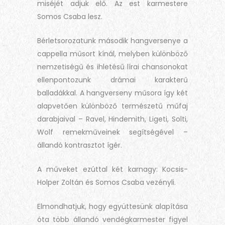
miséjét adjuk elő. Az est karmestere
Somos Csaba lesz.
Bérletsorozatunk második hangversenye a
cappella műsort kínál, melyben különböző
nemzetiségű és ihletésű lírai chansonokat
ellenpontozunk drámai karakterű
balladákkal. A hangverseny műsora így két
alapvetően különböző természetű műfaj
darabjaival – Ravel, Hindemith, Ligeti, Solti,
Wolf remekműveinek segítségével –
állandó kontrasztot ígér.
A műveket ezúttal két karnagy: Kocsis-
Holper Zoltán és Somos Csaba vezényli.
Elmondhatjuk, hogy együttesünk alapítása
óta több állandó vendégkarmester figyel