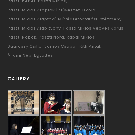
Pászti bérlet
Pászti Miklós
Pászti Miklós ALapfokú Művészeti Iskola
Pászti Miklós Alapfokú Művészetoktatási Intézmény
Pászti Miklós Alapítvány
Pászti Miklós Vegyes Kórus
Pászti Napok
Pászti Nóra
Rábai Miklós
Saárossy Csilla
Somos Csaba
Tóth Antal
Állami Népi Együttes
GALLERY