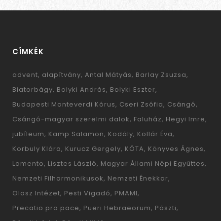
CÍMKÉK
advent
alapítvány
Antal Mátyás
Barlay Zsuzsa
Biatorbágy
Bolyki András
Bolyki Eszter
Budapesti Monteverdi Kórus
Cseri Zsófia
Csángó
Csángó-magyar szerelmi dalok
Faluház
Hegyi Imre
jubíleum
Kamp Salamon
Kodály
Kollár Éva
Korbuly Klára
Kurucz Gergely
KÓTA
Könyves Ágnes
Lamento
Lisztes László
Magyar Állami Népi Együttes
Nemzeti Filharmonikusok
Nemzeti Énekkar
Olasz Intézet
Pesti Vigadó
PMAMI
Precatio pro pace
Pueri Hebraeorum
Pászti