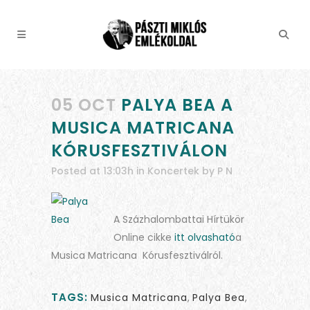
05 OCT
PALYA BEA A
MUSICA MATRICANA
KÓRUSFESZTIVÁLON
Posted at 13:03h
in
Koncertek
by
P N
A Százhalombattai Hírtükör
Online cikke
itt olvasható
a
Musica Matricana Kórusfesztiválról.
TAGS:
Musica Matricana
,
Palya Bea
,