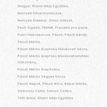
Magyar Állami Népi Együttes
Nemzeti Filharmonikusok
Nemzeti Énekkar
Olasz Intézet
Pesti Vigadó
PMAMI
Precatio pro pace
Pueri Hebraeorum
Pászti
Pászti bérlet
Pászti Miklós
Pászti Miklós ALapfokú Művészeti Iskola
Pászti Miklós Alapfokú Művészetoktatási
Intézmény
Pászti Miklós Alapítvány
Pászti Miklós Vegyes Kórus
Pászti Napok
Pászti Nóra
Rábai Miklós
Saárossy Csilla
Somos Csaba
Tóth Antal
Állami Népi Együttes