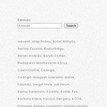
Keresés
Search
advent
alapítvány
Antal Mátyás
Barlay Zsuzsa
Biatorbágy
Bolyki András
Bolyki Eszter
Budapesti Monteverdi Kórus
Cseri Zsófia
Csángó
Csángó-magyar szerelmi dalok
Faluház
Hegyi Imre
jubíleum
Kamp Salamon
Kodály
Kollár Éva
Korbuly Klára
Kurucz Gergely
KÓTA
Könyves Ágnes
Lamento
Lisztes László