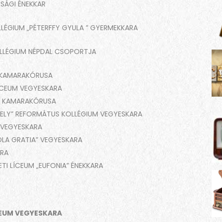
ÚSÁGI ÉNEKKAR
LLÉGIUM „PÉTERFFY GYULA ” GYERMEKKARA
OLLÉGIUM NÉPDAL CSOPORTJA
M KAMARAKÓRUSA
LÍCEUM VEGYESKARA
UM KAMARAKÓRUSA
GELY” REFORMÁTUS KOLLÉGIUM VEGYESKARA
 VEGYESKARA
LA GRATIA” VEGYESKARA
ARA
I LÍCEUM „EUFONIA” ÉNEKKARA
CEUM VEGYESKARA