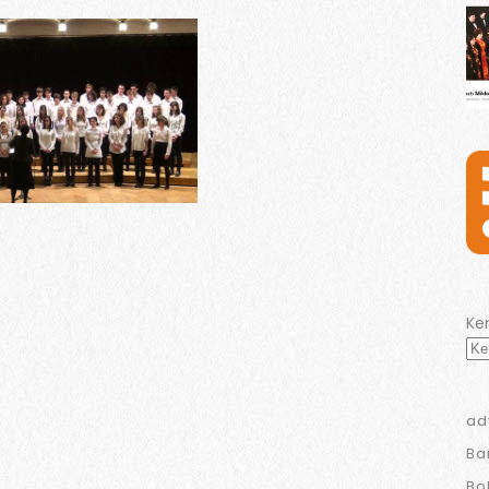
Ke
ad
Ba
Bo