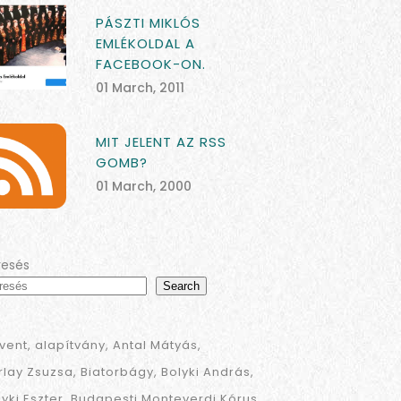
PÁSZTI MIKLÓS
EMLÉKOLDAL A
FACEBOOK-ON.
01 March, 2011
MIT JELENT AZ RSS
GOMB?
01 March, 2000
resés
Search
vent
alapítvány
Antal Mátyás
rlay Zsuzsa
Biatorbágy
Bolyki András
lyki Eszter
Budapesti Monteverdi Kórus