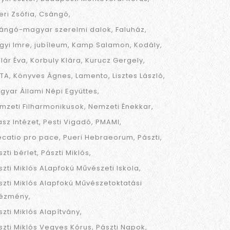
eri Zsófia
Csángó
ángó-magyar szerelmi dalok
Faluház
gyi Imre
jubíleum
Kamp Salamon
Kodály
llár Éva
Korbuly Klára
Kurucz Gergely
TA
Könyves Ágnes
Lamento
Lisztes László
gyar Állami Népi Együttes
mzeti Filharmonikusok
Nemzeti Énekkar
asz Intézet
Pesti Vigadó
PMAMI
ecatio pro pace
Pueri Hebraeorum
Pászti
szti bérlet
Pászti Miklós
szti Miklós ALapfokú Művészeti Iskola
szti Miklós Alapfokú Művészetoktatási
tézmény
szti Miklós Alapítvány
szti Miklós Vegyes Kórus
Pászti Napok