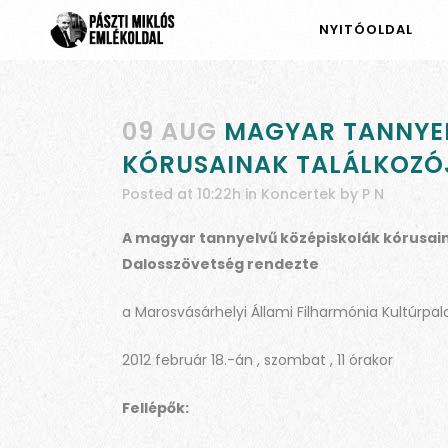
NYITÓOLDAL
09 AUG
MAGYAR TANNYEL
KÓRUSAINAK TALÁLKOZÓJA
Posted at 10:22h
in
Koncertek
by
P N
A magyar tannyelvű középiskolák kórusain
Dalosszövetség rendezte
a Marosvásárhelyi Állami Filharmónia Kultúrp
2012 február 18.-án , szombat , 11 órakor
Fellépők: