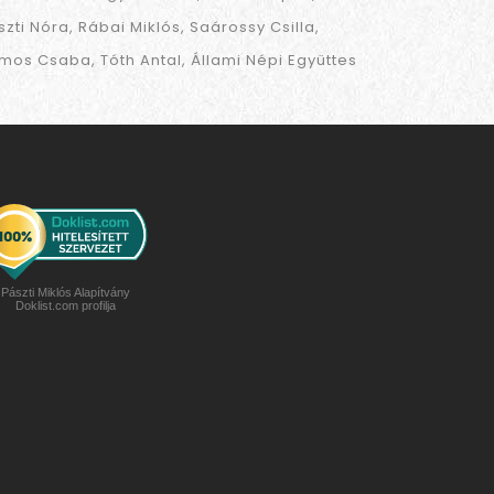
szti Nóra
Rábai Miklós
Saárossy Csilla
mos Csaba
Tóth Antal
Állami Népi Együttes
Pászti Miklós Alapítvány
Doklist.com profilja