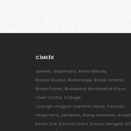
CÍMKÉK
advent
alapítvány
Antal Mátyás
Barlay Zsuzsa
Biatorbágy
Bolyki András
Bolyki Eszter
Budapesti Monteverdi Kórus
Cseri Zsófia
Csángó
Csángó-magyar szerelmi dalok
Faluház
Hegyi Imre
jubíleum
Kamp Salamon
Kodál
Kollár Éva
Korbuly Klára
Kurucz Gergely
K