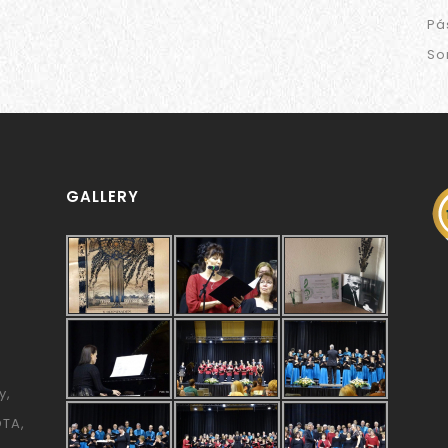
Pá
So
GALLERY
y
ÓTA