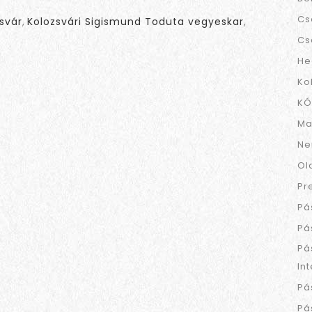
Cs
svár
,
Kolozsvári Sigismund Toduta vegyeskar
,
Cs
He
Ko
KÓ
Ma
Ne
Ol
Pr
Pá
Pá
Pá
In
Pá
Pá