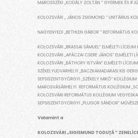
MAROSSZÉKI „KODÁLY ZOLTÁN ” GYERMEK ÉS IFJ
KOLOZSVÁRI „ JÁNOS ZSIGMOND ” UNITÁRIUS KO
NAGYENYEDI „BETHLEN GÁBOR ” REFORMÁTUS K
KOLOZSVÁRI „BRASSAI SÁMUEL” ELMÉLETI LÍCEU
KOLOZSVÁRI „APÁCZAI CSERE JÁNOS” ELMÉLETI 
KOLOZSVÁRI „BÁTHORY ISTVÁN” ELMÉLETI LÍCE
SZÉKELYUDVARHELYI „BACZKAMADARASI KIS GER
SEPSISZENTGYÖRGYI „SZÉKELY MIKÓ” KOLLÉGIUM
MAROSVÁSÁRHELYI REFORMÁTUS KOLLÉGIUM „SO
KOLOZSVÁRI REFORMÁTUS KOLLÉGIUM VEGYESK
SEPSISZENTGYÖRGYI „PLUGOR SÁNDOR” MŰVÉSZET
Valamint a
KOLOZSVÁRI „SIGISMUND TODUȚĂ ” ZENELÍ