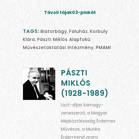
Távoli tájak03-plakát
TAGS:
Biatorbágy
,
Faluház
,
Korbuly
Klára
,
Pászti Miklós Alapfokú
Művészetoktatási Intézmény
,
PMAMI
PÁSZTI
MIKLÓS
(1928-1989)
Liszt-díjas karnagy-
zeneszerző, a Magyar
Népköztársaság Érdemes
Művésze, a Munka
Érdemrend arany