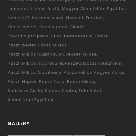
Lamento
Lisztes László
Magyar Állami Népi Együttes
Nemzeti Filharmonikusok
Nemzeti Énekkar
Olasz Intézet
Pesti Vigadó
PMAMI
Precatio pro pace
Pueri Hebraeorum
Pászti
Pászti bérlet
Pászti Miklós
Pászti Miklós ALapfokú Művészeti Iskola
Pászti Miklós Alapfokú Művészetoktatási Intézmény
Pászti Miklós Alapítvány
Pászti Miklós Vegyes Kórus
Pászti Napok
Pászti Nóra
Rábai Miklós
Saárossy Csilla
Somos Csaba
Tóth Antal
Állami Népi Együttes
GALLERY