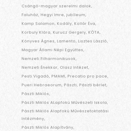
Csángó-magyar szerelmi dalok
Faluház
Hegyi Imre
jubíleum
Kamp Salamon
Kodály
Kollár Éva
Korbuly Klára
Kurucz Gergely
KÓTA
Könyves Ágnes
Lamento
Lisztes László
Magyar Állami Népi Együttes
Nemzeti Filharmonikusok
Nemzeti Énekkar
Olasz Intézet
Pesti Vigadó
PMAMI
Precatio pro pace
Pueri Hebraeorum
Pászti
Pászti bérlet
Pászti Miklós
Pászti Miklós ALapfokú Művészeti Iskola
Pászti Miklós Alapfokú Művészetoktatási
Intézmény
Pászti Miklós Alapítvány