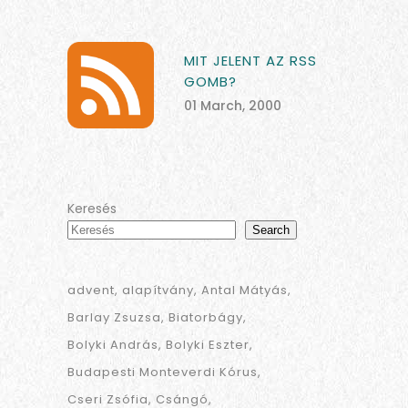
MIT JELENT AZ RSS
GOMB?
01 March, 2000
Keresés
Search
advent
alapítvány
Antal Mátyás
Barlay Zsuzsa
Biatorbágy
Bolyki András
Bolyki Eszter
Budapesti Monteverdi Kórus
Cseri Zsófia
Csángó