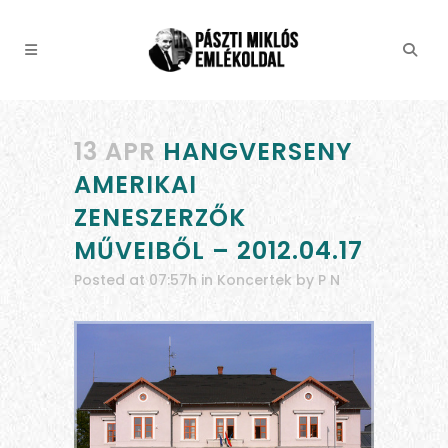
13 APR
HANGVERSENY
AMERIKAI
ZENESZERZŐK
MŰVEIBŐL – 2012.04.17
Posted at 07:57h
in
Koncertek
by
P N