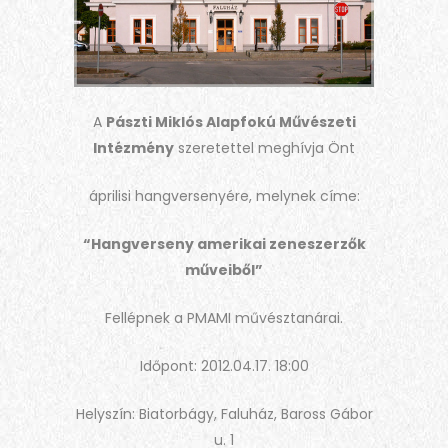
A
Pászti Miklós Alapfokú Művészeti
Intézmény
szeretettel meghívja Önt
áprilisi hangversenyére, melynek címe:
“Hangverseny amerikai zeneszerzők
műveiből”
Fellépnek a PMAMI művésztanárai.
Időpont: 2012.04.17. 18:00
Helyszín: Biatorbágy, Faluház, Baross Gábor
u. 1