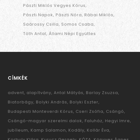
Pászti Miklós Vegyes Kórus
Pászti Napok
Pászti Nóra
Rábai Miklós
Saárossy Csilla
Somos Csaba
Tóth Antal
Állami Népi Együttes
CÍMKÉK
advent
alapítvány
Antal Mátyás
Barlay Zsuzsa
Biatorbágy
Bolyki András
Bolyki Eszter
Budapesti Monteverdi Kórus
Cseri Zsófia
Csángó
Csángó-magyar szerelmi dalok
Faluház
Hegyi Imre
jubíleum
Kamp Salamon
Kodály
Kollár Éva
Korbuly Klára
Kurucz Gergely
KÓTA
Könyves Ágnes