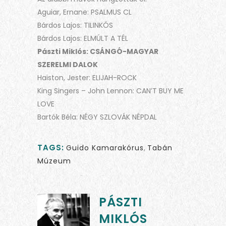
Aguiar, Ernane: PSALMUS CL
Bárdos Lajos: TILINKÓS
Bárdos Lajos: ELMÚLT A TÉL
Pászti Miklós: CSÁNGÓ-MAGYAR
SZERELMI DALOK
Haiston, Jester: ELIJAH-ROCK
King Singers – John Lennon: CAN’T BUY ME
LOVE
Bartók Béla: NÉGY SZLOVÁK NÉPDAL
TAGS:
Guido Kamarakórus
,
Tabán
Múzeum
PÁSZTI
MIKLÓS