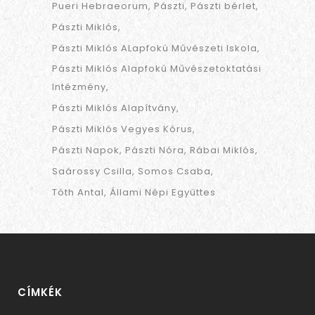
Pueri Hebraeorum
Pászti
Pászti bérlet
Pászti Miklós
Pászti Miklós ALapfokú Művészeti Iskola
Pászti Miklós Alapfokú Művészetoktatási
Intézmény
Pászti Miklós Alapítvány
Pászti Miklós Vegyes Kórus
Pászti Napok
Pászti Nóra
Rábai Miklós
Saárossy Csilla
Somos Csaba
Tóth Antal
Állami Népi Együttes
CÍMKÉK