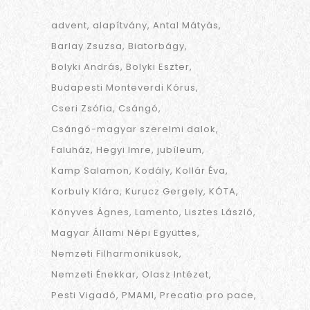
advent
alapítvány
Antal Mátyás
Barlay Zsuzsa
Biatorbágy
Bolyki András
Bolyki Eszter
Budapesti Monteverdi Kórus
Cseri Zsófia
Csángó
Csángó-magyar szerelmi dalok
Faluház
Hegyi Imre
jubíleum
Kamp Salamon
Kodály
Kollár Éva
Korbuly Klára
Kurucz Gergely
KÓTA
Könyves Ágnes
Lamento
Lisztes László
Magyar Állami Népi Együttes
Nemzeti Filharmonikusok
Nemzeti Énekkar
Olasz Intézet
Pesti Vigadó
PMAMI
Precatio pro pace