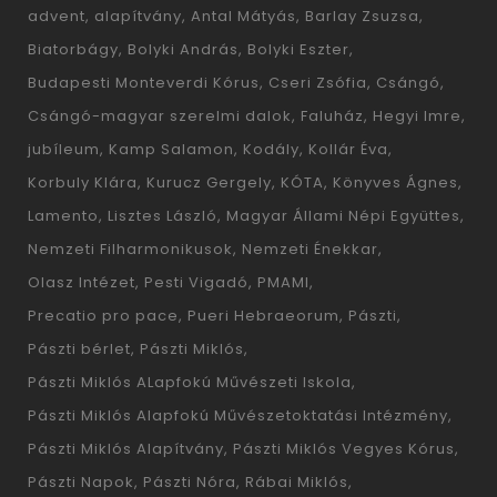
advent
alapítvány
Antal Mátyás
Barlay Zsuzsa
Biatorbágy
Bolyki András
Bolyki Eszter
Budapesti Monteverdi Kórus
Cseri Zsófia
Csángó
Csángó-magyar szerelmi dalok
Faluház
Hegyi Imre
jubíleum
Kamp Salamon
Kodály
Kollár Éva
Korbuly Klára
Kurucz Gergely
KÓTA
Könyves Ágnes
Lamento
Lisztes László
Magyar Állami Népi Együttes
Nemzeti Filharmonikusok
Nemzeti Énekkar
Olasz Intézet
Pesti Vigadó
PMAMI
Precatio pro pace
Pueri Hebraeorum
Pászti
Pászti bérlet
Pászti Miklós
Pászti Miklós ALapfokú Művészeti Iskola
Pászti Miklós Alapfokú Művészetoktatási Intézmény
Pászti Miklós Alapítvány
Pászti Miklós Vegyes Kórus
Pászti Napok
Pászti Nóra
Rábai Miklós