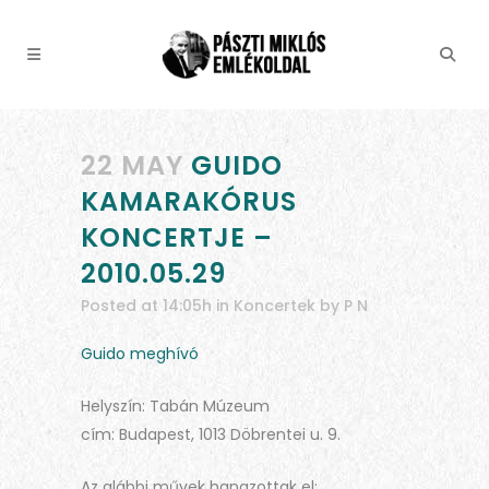
22 MAY
GUIDO
KAMARAKÓRUS
KONCERTJE –
2010.05.29
Posted at 14:05h
in
Koncertek
by
P N
Guido meghívó
Helyszín: Tabán Múzeum
cím: Budapest, 1013 Döbrentei u. 9.
Az alábbi művek hangzottak el: