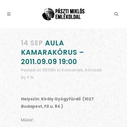
14 SEP
AULA
KAMARAKÓRUS –
2011.09.09 19:00
Posted at 09:06h
in
Koncertek
,
Kórusok
by
P N
Helyszín: Király Gyógyfürdő (1027
Budapest, Fő u. 84.)
Műsor: