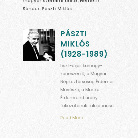
magyar szerelmi dalok
,
Németh
Sándor
,
Pászti Miklós
PÁSZTI
MIKLÓS
(1928-1989)
Liszt-díjas karnagy-
zeneszerző, a Magyar
Népköztársaság Érdemes
Művésze, a Munka
Érdemrend arany
fokozatának tulajdonosa.
Read More