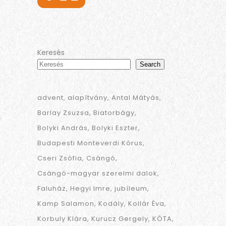
Keresés
Search
advent
alapítvány
Antal Mátyás
Barlay Zsuzsa
Biatorbágy
Bolyki András
Bolyki Eszter
Budapesti Monteverdi Kórus
Cseri Zsófia
Csángó
Csángó-magyar szerelmi dalok
Faluház
Hegyi Imre
jubíleum
Kamp Salamon
Kodály
Kollár Éva
Korbuly Klára
Kurucz Gergely
KÓTA