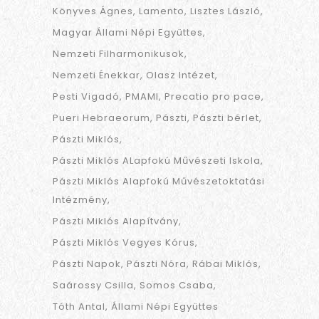
Könyves Ágnes
Lamento
Lisztes László
Magyar Állami Népi Együttes
Nemzeti Filharmonikusok
Nemzeti Énekkar
Olasz Intézet
Pesti Vigadó
PMAMI
Precatio pro pace
Pueri Hebraeorum
Pászti
Pászti bérlet
Pászti Miklós
Pászti Miklós ALapfokú Művészeti Iskola
Pászti Miklós Alapfokú Művészetoktatási
Intézmény
Pászti Miklós Alapítvány
Pászti Miklós Vegyes Kórus
Pászti Napok
Pászti Nóra
Rábai Miklós
Saárossy Csilla
Somos Csaba
Tóth Antal
Állami Népi Együttes