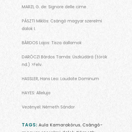
MARZI, G. de: Signore delle cime
PÁSZTI Miklós: Csángó magyar szerelmi
dalok I.
BÁRDOS Lajos: Tisza dallamok
DARÓCZI Bárdos Tamás: Üszküdárá (török
nd.) >Felv.
HASSLER, Hans Leo: Laudate Dominum
HAYES: Alleluja
Vezényel: Németh Sándor
TAGS:
Aula Kamarakórus
,
Csángó-