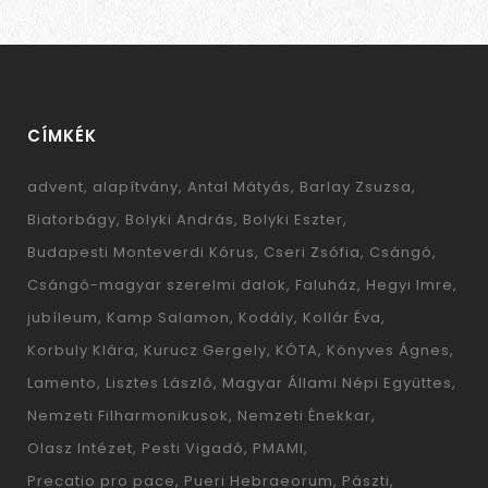
CÍMKÉK
advent
alapítvány
Antal Mátyás
Barlay Zsuzsa
Biatorbágy
Bolyki András
Bolyki Eszter
Budapesti Monteverdi Kórus
Cseri Zsófia
Csángó
Csángó-magyar szerelmi dalok
Faluház
Hegyi Imre
jubíleum
Kamp Salamon
Kodály
Kollár Éva
Korbuly Klára
Kurucz Gergely
KÓTA
Könyves Ágnes
Lamento
Lisztes László
Magyar Állami Népi Együttes
Nemzeti Filharmonikusok
Nemzeti Énekkar
Olasz Intézet
Pesti Vigadó
PMAMI
Precatio pro pace
Pueri Hebraeorum
Pászti