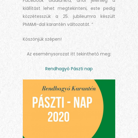
Facebook oldalunkra, ahol jelenleg a
kiállítást lehet megtekinteni, este pedig
közzétesszük a 25. jubileumra készült
PMAMI-dal karantén változatát. “
Köszönjük szépen!
Az eseménysorozat itt tekinthető meg:
Rendhagyó Pászti nap