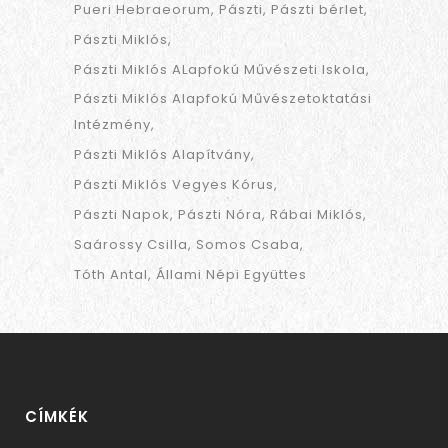
Pueri Hebraeorum
Pászti
Pászti bérlet
Pászti Miklós
Pászti Miklós ALapfokú Művészeti Iskola
Pászti Miklós Alapfokú Művészetoktatási
Intézmény
Pászti Miklós Alapítvány
Pászti Miklós Vegyes Kórus
Pászti Napok
Pászti Nóra
Rábai Miklós
Saárossy Csilla
Somos Csaba
Tóth Antal
Állami Népi Együttes
CÍMKÉK