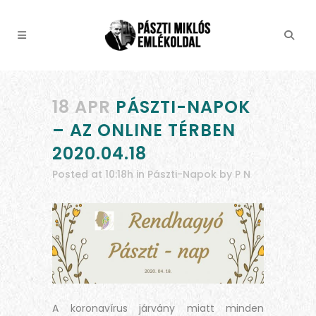
18 APR
PÁSZTI-NAPOK
– AZ ONLINE TÉRBEN
2020.04.18
Posted at 10:18h
in
Pászti-Napok
by
P N
A koronavírus járvány miatt minden