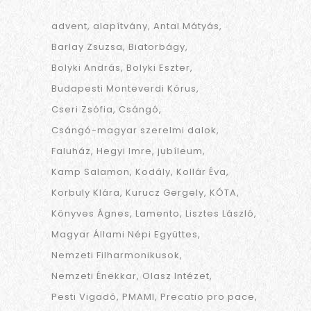
advent
alapítvány
Antal Mátyás
Barlay Zsuzsa
Biatorbágy
Bolyki András
Bolyki Eszter
Budapesti Monteverdi Kórus
Cseri Zsófia
Csángó
Csángó-magyar szerelmi dalok
Faluház
Hegyi Imre
jubíleum
Kamp Salamon
Kodály
Kollár Éva
Korbuly Klára
Kurucz Gergely
KÓTA
Könyves Ágnes
Lamento
Lisztes László
Magyar Állami Népi Együttes
Nemzeti Filharmonikusok
Nemzeti Énekkar
Olasz Intézet
Pesti Vigadó
PMAMI
Precatio pro pace