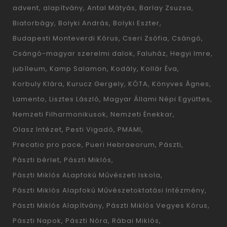
advent
alapítvány
Antal Mátyás
Barlay Zsuzsa
Biatorbágy
Bolyki András
Bolyki Eszter
Budapesti Monteverdi Kórus
Cseri Zsófia
Csángó
Csángó-magyar szerelmi dalok
Faluház
Hegyi Imre
jubíleum
Kamp Salamon
Kodály
Kollár Éva
Korbuly Klára
Kurucz Gergely
KÓTA
Könyves Ágnes
Lamento
Lisztes László
Magyar Állami Népi Együttes
Nemzeti Filharmonikusok
Nemzeti Énekkar
Olasz Intézet
Pesti Vigadó
PMAMI
Precatio pro pace
Pueri Hebraeorum
Pászti
Pászti bérlet
Pászti Miklós
Pászti Miklós ALapfokú Művészeti Iskola
Pászti Miklós Alapfokú Művészetoktatási Intézmény
Pászti Miklós Alapítvány
Pászti Miklós Vegyes Kórus
Pászti Napok
Pászti Nóra
Rábai Miklós