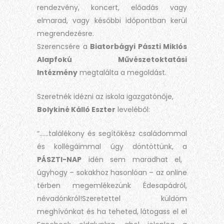
rendezvény, koncert, előadás vagy
elmarad, vagy későbbi időpontban kerül
megrendezésre.
Szerencsére a
Biatorbágyi Pászti Miklós
Alapfokú Művészetoktatási
Intézmény
megtalálta a megoldást.
Szeretnék idézni az iskola igazgatónője,
Bolykiné Kálló Eszter
leveléből:
“……találékony és segítőkész családommal
és kollégáimmal úgy döntöttünk, a
PÁSZTI-NAP
idén sem maradhat el,
úgyhogy – sokakhoz hasonlóan – az online
térben megemlékezünk Édesapádról,
névadónkról!Szeretettel küldöm
meghívónkat és ha teheted, látogass el el