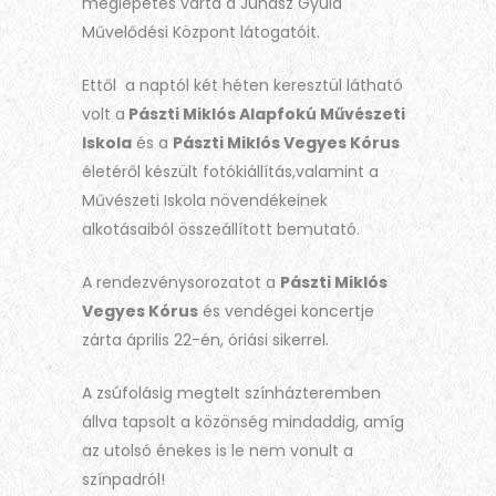
meglepetés várta a Juhász Gyula
Művelődési Központ látogatóit.
Ettől a naptól két héten keresztül látható
volt a
Pászti Miklós Alapfokú Művészeti
Iskola
és a
Pászti Miklós Vegyes Kórus
életéről készült fotókiállítás,valamint a
Művészeti Iskola növendékeinek
alkotásaiból összeállított bemutató.
A rendezvénysorozatot a
Pászti Miklós
Vegyes Kórus
és vendégei koncertje
zárta április 22-én, óriási sikerrel.
A zsúfolásig megtelt színházteremben
állva tapsolt a közönség mindaddig, amíg
az utolsó énekes is le nem vonult a
színpadról!