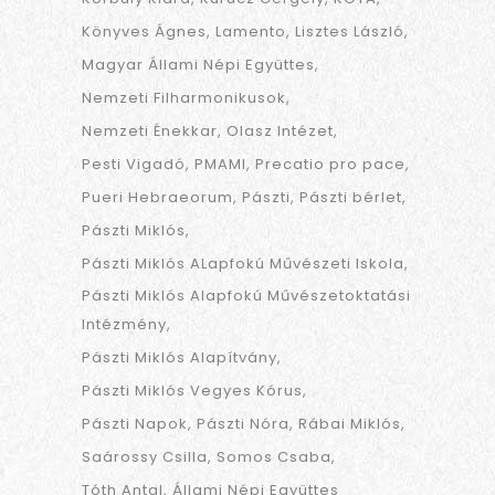
Könyves Ágnes
Lamento
Lisztes László
Magyar Állami Népi Együttes
Nemzeti Filharmonikusok
Nemzeti Énekkar
Olasz Intézet
Pesti Vigadó
PMAMI
Precatio pro pace
Pueri Hebraeorum
Pászti
Pászti bérlet
Pászti Miklós
Pászti Miklós ALapfokú Művészeti Iskola
Pászti Miklós Alapfokú Művészetoktatási
Intézmény
Pászti Miklós Alapítvány
Pászti Miklós Vegyes Kórus
Pászti Napok
Pászti Nóra
Rábai Miklós
Saárossy Csilla
Somos Csaba
Tóth Antal
Állami Népi Együttes