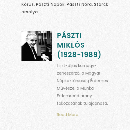
Kórus
,
Pászti Napok
,
Pászti Nóra
,
Starck
orsolya
PÁSZTI
MIKLÓS
(1928-1989)
Liszt-díjas karnagy-
zeneszerző, a Magyar
Népköztársaság Érdemes
Művésze, a Munka
Érdemrend arany
fokozatának tulajdonosa.
Read More