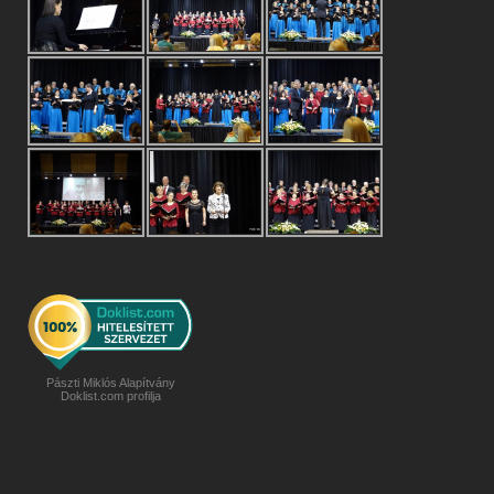
Pászti Miklós Alapítvány
Doklist.com profilja