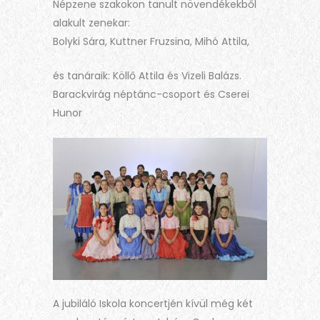
Népzene szakokon tanult növendékekből
alakult zenekar:
Bolyki Sára, Kuttner Fruzsina, Mihó Attila,
és tanáraik: Köllő Attila és Vizeli Balázs.
Barackvirág néptánc-csoport és Cserei
Hunor
A jubiláló Iskola koncertjén kívül még két