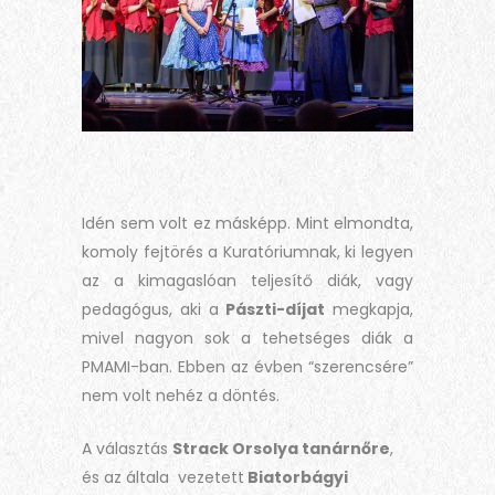
Idén sem volt ez másképp. Mint elmondta,
komoly fejtörés a Kuratóriumnak, ki legyen
az a kimagaslóan teljesítő diák, vagy
pedagógus, aki a
Pászti-díjat
megkapja,
mivel nagyon sok a tehetséges diák a
PMAMI-ban. Ebben az évben “szerencsére”
nem volt nehéz a döntés.
A választás
Strack Orsolya tanárnőre
,
és az általa vezetett
Biatorbágyi