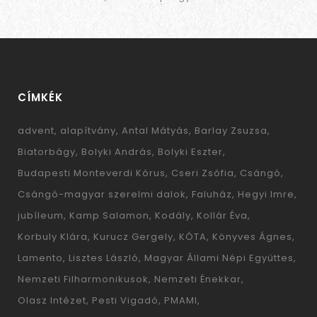
CÍMKÉK
advent
alapítvány
Antal Mátyás
Barlay Zsuzsa
Biatorbágy
Bolyki András
Bolyki Eszter
Budapesti Monteverdi Kórus
Cseri Zsófia
Csángó
Csángó-magyar szerelmi dalok
Faluház
Hegyi Imre
jubíleum
Kamp Salamon
Kodály
Kollár Éva
Korbuly Klára
Kurucz Gergely
KÓTA
Könyves Ágnes
Lamento
Lisztes László
Magyar Állami Népi Együttes
Nemzeti Filharmonikusok
Nemzeti Énekkar
Olasz Intézet
Pesti Vigadó
PMAMI