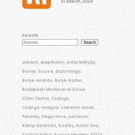
01 March, 2000
Keresés
Search
advent
alapítvány
Antal Mátyás
Barlay Zsuzsa
Biatorbágy
Bolyki András
Bolyki Eszter
Budapesti Monteverdi Kórus
Cseri Zsófia
Csángó
Csángó-magyar szerelmi dalok
Faluház
Hegyi Imre
jubíleum
Kamp Salamon
Kodály
Kollár Éva
Korbuly Klára
Kurucz Gergely
KÓTA