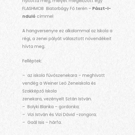
nyitotta meg, melyet megelőzött egy
FLASHMOB Biatorbágy Fő terén –
Pászt-I-
nduló
címmel
A hangversenyre ez alkalommal az Iskola a
régi, a zenei pályát választott növendékeit
hívta meg.
Felléptek:
– az iskola fúvószenekara – meghívott
vendég a Weiner Leó Zeneiskola és
Szakképző Iskola
zenekara, vezényelt Sztán István.
– Bolyki Blanka – gordonka;
– Vizi István és Vizi Dávid –zongora;
– Gaál Isis – hárfa.