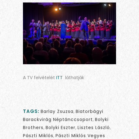
A TV felvételét
ITT
láthatják
TAGS:
Barlay Zsuzsa
,
Biatorbágyi
Barackvirág Néptánccsoport
,
Bolyki
Brothers
,
Bolyki Eszter
,
Lisztes László
,
Pászti Miklós
,
Pászti Miklós Vegyes