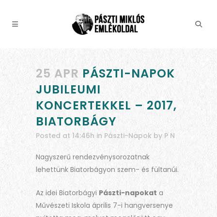
25 APR
PÁSZTI-NAPOK
JUBILEUMI
KONCERTEKKEL – 2017,
BIATORBÁGY
Posted at 14:46h
in
Pászti-Napok
by
P N
Nagyszerű rendezvénysorozatnak
lehettünk Biatorbágyon szem- és fültanúi.
Az idei Biatorbágyi
Pászti-napokat
a
Művészeti Iskola április 7-i hangversenye