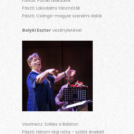
Farkas: Pataki diákdalok
Pászti: Lakodalmi táncnóták
Pászti: Csángó-magyar szerelmi dalok
Bolyki Eszter
vezényletével:
Vavrinecz: Széles a Balaton
Pászti: Három régi nóta – szólót énekelt