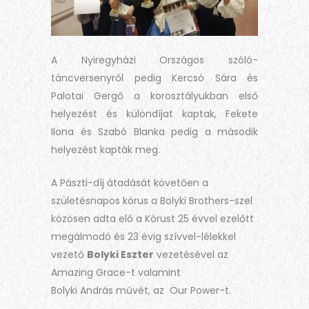
A Nyiregyházi Országos szóló-
táncversenyről pedig Kercsó Sára és
Palotai Gergő a korosztályukban első
helyezést és különdíjat kaptak, Fekete
Ilona és Szabó Blanka pedig a második
helyezést kapták meg.
A Pászti-díj átadását követően a
születésnapos kórus a Bolyki Brothers-szel
közösen adta elő a Kórust 25 évvel ezelőtt
megálmodó és 23 évig szívvel-lélekkel
vezető
Bolyki Eszter
vezetésével az
Amazing Grace-t valamint
Bolyki András művét, az Our Power-t.