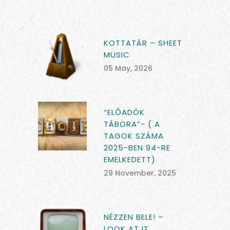
KOTTATÁR – SHEET
MUSIC
05 May, 2026
“ELŐADÓK
TÁBORA”- ( A
TAGOK SZÁMA
2025-BEN 94-RE
EMELKEDETT)
29 November, 2025
NÉZZEN BELE! –
LOOK AT IT