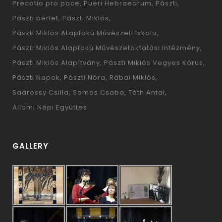
Precatio pro pace
Pueri Hebraeorum
Pászti
Pászti bérlet
Pászti Miklós
Pászti Miklós ALapfokú Művészeti Iskola
Pászti Miklós Alapfokú Művészetoktatási Intézmény
Pászti Miklós Alapítvány
Pászti Miklós Vegyes Kórus
Pászti Napok
Pászti Nóra
Rábai Miklós
Saárossy Csilla
Somos Csaba
Tóth Antal
Állami Népi Együttes
GALLERY