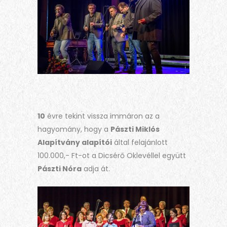
10
évre tekint vissza immáron az a
hagyomány, hogy a
Pászti Miklós
Alapítvány alapítói
által felajánlott
100.000,- Ft-ot a Dicsérő Oklevéllel együtt
Pászti Nóra
adja át.