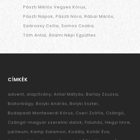
Pászti Miklós Vegyes Kórus
Pászti Napok
Pászti Nóra
Rábai Miklós
Saárossy Csilla
Somos Csaba
Tóth Antal
Állami Népi Együttes
CÍMKÉK
advent
alapítvány
Antal Mátyás
Barlay Zsuzsa
Biatorbágy
Bolyki András
Bolyki Eszter
Budapesti Monteverdi Kórus
Cseri Zsófia
Csángó
Csángó-magyar szerelmi dalok
Faluház
Hegyi Imre
jubíleum
Kamp Salamon
Kodály
Kollár Éva