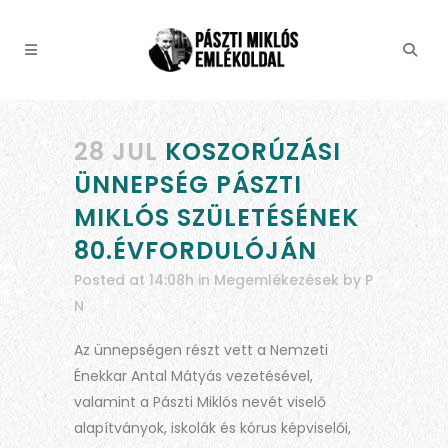
28 JUL
KOSZORÚZÁSI
ÜNNEPSÉG PÁSZTI
MIKLÓS SZÜLETÉSÉNEK
80.ÉVFORDULÓJÁN
Posted at 14:08h
in
Megemlékezések
by
P
N
Az ünnepségen részt vett a Nemzeti
Énekkar Antal Mátyás vezetésével,
valamint a Pászti Miklós nevét viselő
alapítványok, iskolák és kórus képviselői,