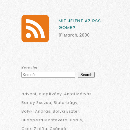
MIT JELENT AZ RSS
GOMB?
01 March, 2000
Keresés
Search
advent
alapítvány
Antal Mátyás
Barlay Zsuzsa
Biatorbágy
Bolyki András
Bolyki Eszter
Budapesti Monteverdi Kórus
Cseri Zsófia
Csángó