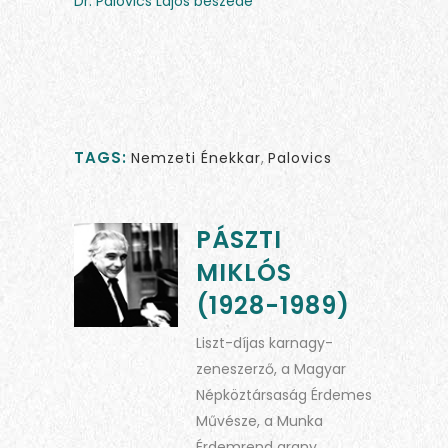
Dr. Palovics Lajos beszéde
TAGS:
Nemzeti Énekkar
,
Palovics
PÁSZTI
MIKLÓS
(1928-1989)
Liszt-díjas karnagy-
zeneszerző, a Magyar
Népköztársaság Érdemes
Művésze, a Munka
Érdemrend arany