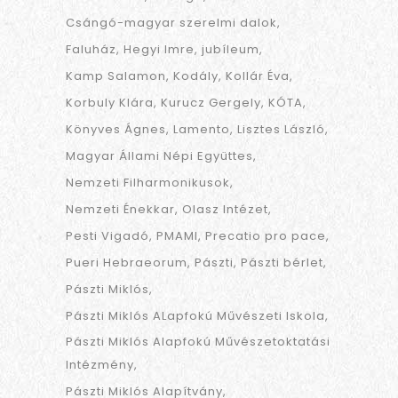
Csángó-magyar szerelmi dalok
Faluház
Hegyi Imre
jubíleum
Kamp Salamon
Kodály
Kollár Éva
Korbuly Klára
Kurucz Gergely
KÓTA
Könyves Ágnes
Lamento
Lisztes László
Magyar Állami Népi Együttes
Nemzeti Filharmonikusok
Nemzeti Énekkar
Olasz Intézet
Pesti Vigadó
PMAMI
Precatio pro pace
Pueri Hebraeorum
Pászti
Pászti bérlet
Pászti Miklós
Pászti Miklós ALapfokú Művészeti Iskola
Pászti Miklós Alapfokú Művészetoktatási
Intézmény
Pászti Miklós Alapítvány