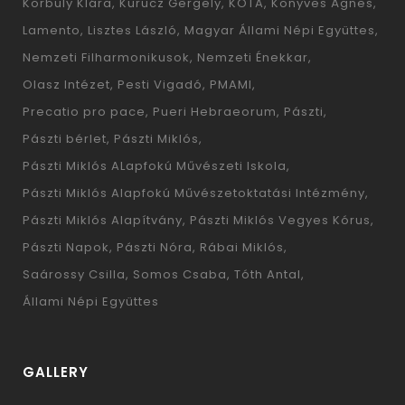
Korbuly Klára
Kurucz Gergely
KÓTA
Könyves Ágnes
Lamento
Lisztes László
Magyar Állami Népi Együttes
Nemzeti Filharmonikusok
Nemzeti Énekkar
Olasz Intézet
Pesti Vigadó
PMAMI
Precatio pro pace
Pueri Hebraeorum
Pászti
Pászti bérlet
Pászti Miklós
Pászti Miklós ALapfokú Művészeti Iskola
Pászti Miklós Alapfokú Művészetoktatási Intézmény
Pászti Miklós Alapítvány
Pászti Miklós Vegyes Kórus
Pászti Napok
Pászti Nóra
Rábai Miklós
Saárossy Csilla
Somos Csaba
Tóth Antal
Állami Népi Együttes
GALLERY