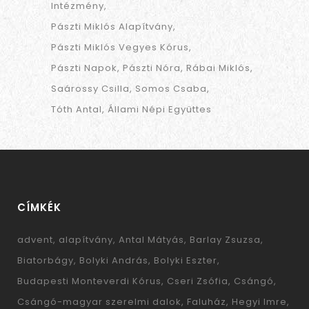
Intézmény
Pászti Miklós Alapítvány
Pászti Miklós Vegyes Kórus
Pászti Napok
Pászti Nóra
Rábai Miklós
Saárossy Csilla
Somos Csaba
Tóth Antal
Állami Népi Együttes
CÍMKÉK
advent
alapítvány
Antal Mátyás
Barlay Zsuzsa
Biatorbágy
Bolyki András
Bolyki Eszter
Budapesti Monteverdi Kórus
Cseri Zsófia
Csángó
Csángó-magyar szerelmi dalok
Faluház
Hegyi Imre