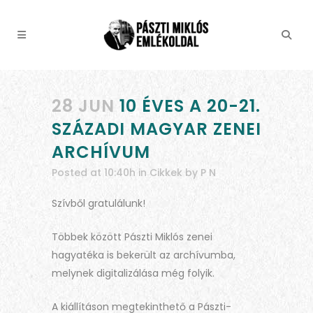
28 JUN
10 ÉVES A 20-21.
SZÁZADI MAGYAR ZENEI
ARCHÍVUM
Posted at 10:40h
in
Cikkek
by
P N
Szívből gratulálunk!
Többek között Pászti Miklós zenei
hagyatéka is bekerült az archívumba,
melynek digitalizálása még folyik.
A kiállításon megtekinthető a Pászti-