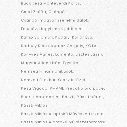
Budapesti Monteverdi Kórus
Cseri Zsófia
Csángó
Csángó-magyar szerelmi dalok
Faluház
Hegyi Imre
jubíleum
Kamp Salamon
Kodály
Kollár Éva
Korbuly Klára
Kurucz Gergely
KÓTA
Könyves Ágnes
Lamento
Lisztes László
Magyar Állami Népi Együttes
Nemzeti Filharmonikusok
Nemzeti Énekkar
Olasz Intézet
Pesti Vigadó
PMAMI
Precatio pro pace
Pueri Hebraeorum
Pászti
Pászti bérlet
Pászti Miklós
Pászti Miklós ALapfokú Művészeti Iskola
Pászti Miklós Alapfokú Művészetoktatási