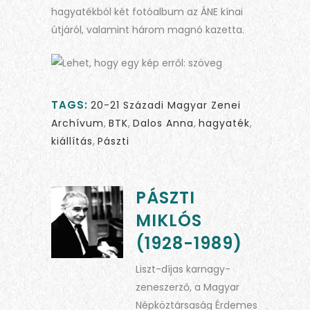
hagyatékból két fotóalbum az ÁNE kínai
útjáról, valamint három magnó kazetta.
TAGS:
20-21 Századi Magyar Zenei
Archívum
,
BTK
,
Dalos Anna
,
hagyaték
,
kiállítás
,
Pászti
PÁSZTI
MIKLÓS
(1928-1989)
Liszt-díjas karnagy-
zeneszerző, a Magyar
Népköztársaság Érdemes