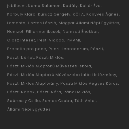
jubíleum
Kamp Salamon
Kodály
Kollár Éva
Korbuly Klára
Kurucz Gergely
KÓTA
Könyves Ágnes
Lamento
Lisztes László
Magyar Állami Népi Együttes
Nemzeti Filharmonikusok
Nemzeti Énekkar
Olasz Intézet
Pesti Vigadó
PMAMI
Precatio pro pace
Pueri Hebraeorum
Pászti
Pászti bérlet
Pászti Miklós
Pászti Miklós ALapfokú Művészeti Iskola
Pászti Miklós Alapfokú Művészetoktatási Intézmény
Pászti Miklós Alapítvány
Pászti Miklós Vegyes Kórus
Pászti Napok
Pászti Nóra
Rábai Miklós
Saárossy Csilla
Somos Csaba
Tóth Antal
Állami Népi Együttes