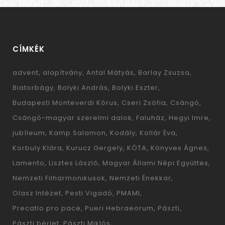
CÍMKÉK
advent
alapítvány
Antal Mátyás
Barlay Zsuzsa
Biatorbágy
Bolyki András
Bolyki Eszter
Budapesti Monteverdi Kórus
Cseri Zsófia
Csángó
Csángó-magyar szerelmi dalok
Faluház
Hegyi Imre
jubíleum
Kamp Salamon
Kodály
Kollár Éva
Korbuly Klára
Kurucz Gergely
KÓTA
Könyves Ágnes
Lamento
Lisztes László
Magyar Állami Népi Együttes
Nemzeti Filharmonikusok
Nemzeti Énekkar
Olasz Intézet
Pesti Vigadó
PMAMI
Precatio pro pace
Pueri Hebraeorum
Pászti
Pászti bérlet
Pászti Miklós