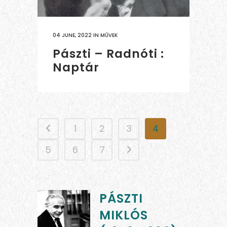
04 JUNE, 2022
IN
MŰVEK
Pászti – Radnóti :
Naptár
1
2
3
4
5
6
7
PÁSZTI
MIKLÓS